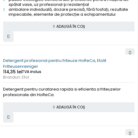
spălat vase, uz profesional și rezidențial
ambalare individuală, dozare precisă, fără fosfați, rezultate
impecabile, elemente de protecție a echipamentului
ADAUGĂ ÎN COȘ
Detergent profesional pentru friteuze HoReCa, Etolit
Fritteusenreiniger
114,35
lei
TVA inclus
Branduri:
Etol
Detergent pentru curatarea rapida si eficienta a friteuzelor
profesionale din HoReCa.
ADAUGĂ ÎN COȘ