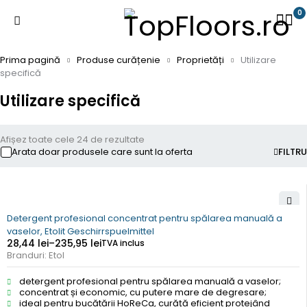
0
Prima pagină
Produse curățenie
Proprietăți
Utilizare
specifică
Utilizare specifică
Afișez toate cele 24 de rezultate
Arata doar produsele care sunt la oferta
FILTRU
Detergent profesional concentrat pentru spălarea manuală a
vaselor, Etolit Geschirrspuelmittel
28,44
lei
–
235,95
lei
TVA inclus
Branduri:
Etol
detergent profesional pentru spălarea manuală a vaselor;
concentrat și economic, cu putere mare de degresare;
ideal pentru bucătării HoReCa, curăță eficient protejând