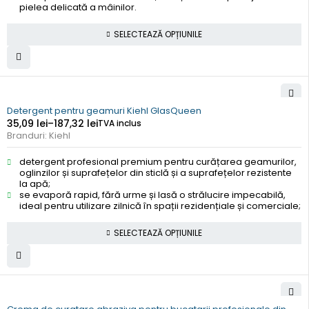
pielea delicată a mâinilor.
SELECTEAZĂ OPȚIUNILE
Detergent pentru geamuri Kiehl GlasQueen
35,09
lei
–
187,32
lei
TVA inclus
Branduri:
Kiehl
detergent profesional premium pentru curățarea geamurilor,
oglinzilor și suprafețelor din sticlă și a suprafețelor rezistente
la apă;
se evaporă rapid, fără urme și lasă o strălucire impecabilă,
ideal pentru utilizare zilnică în spații rezidențiale și comerciale;
SELECTEAZĂ OPȚIUNILE