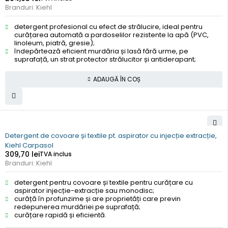
Branduri:
Kiehl
detergent profesional cu efect de strălucire, ideal pentru
curățarea automată a pardoselilor rezistente la apă (PVC,
linoleum, piatră, gresie);
îndepărtează eficient murdăria și lasă fără urme, pe
suprafață, un strat protector strălucitor și antiderapant;
ADAUGĂ ÎN COȘ
Detergent de covoare și textile pt. aspirator cu injecție extracție,
Kiehl Carpasol
309,70
lei
TVA inclus
Branduri:
Kiehl
detergent pentru covoare și textile pentru curățare cu
aspirator injecție-extracție sau monodisc;
curăță în profunzime și are proprietăți care previn
redepunerea murdăriei pe suprafață;
curățare rapidă și eficientă.