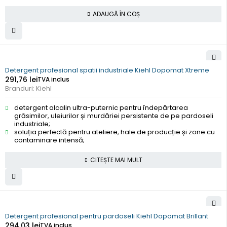
ADAUGĂ ÎN COȘ
STOC EPUIZAT
Detergent profesional spatii industriale Kiehl Dopomat Xtreme
291,76
lei
TVA inclus
Branduri:
Kiehl
detergent alcalin ultra-puternic pentru îndepărtarea
grăsimilor, uleiurilor și murdăriei persistente de pe pardoseli
industriale;
soluția perfectă pentru ateliere, hale de producție și zone cu
contaminare intensă;
CITEȘTE MAI MULT
Detergent profesional pentru pardoseli Kiehl Dopomat Brillant
294,03
lei
TVA inclus