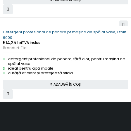
Detergent profesional de pahare pt mașina de spălat vase, Etolit
6000
514,25
lei
TVA inclus
Branduri:
Etol
eetergent profesional de pahare, fără clor, pentru mașina de
spălat vase
ideal pentru apă moale
curăță eficient și protejează sticla
ADAUGĂ ÎN COȘ
SC Smart Results SRL