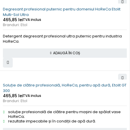
Degresant profesional puternic pentru domeniul HoReCa Etolit
Multi-Sol Ultra
465,85
lei
TVA inclus
Branduri:
Etol
Detergent degresant profesional ultra puternic pentru industria
HoReCa.
ADAUGĂ ÎN COȘ
Soluție de clătire profesională, HoReCa, pentru apă dură, Etolit GT
300
465,85
lei
TVA inclus
Branduri:
Etol
soluție profesională de clătire pentru mașini de spălat vase
HoReCa;
rezultate impecabile și în condiții de apă dură.