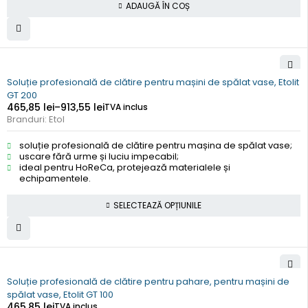
ADAUGĂ ÎN COȘ
Soluție profesională de clătire pentru mașini de spălat vase, Etolit
GT 200
465,85
lei
–
913,55
lei
TVA inclus
Branduri:
Etol
soluție profesională de clătire pentru mașina de spălat vase;
uscare fără urme și luciu impecabil;
ideal pentru HoReCa, protejează materialele și
echipamentele.
SELECTEAZĂ OPȚIUNILE
Soluție profesională de clătire pentru pahare, pentru mașini de
spălat vase, Etolit GT 100
465,85
lei
TVA inclus