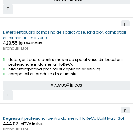
Detergent pudra pt masina de spalat vase, fara clor, compatibil
cu aluminiul, Etolit 2000
429,55
lei
TVA inclus
Branduri:
Etol
detergent pudra pentru masini de spalat vase din bucatarii
profesionale in domeniul HoReCa;
eficient impotriva grasimii si depunerilor dificile;
compatibil cu produse din aluminiu.
ADAUGĂ ÎN COȘ
Degresant profesional pentru domeniul HoReCa Etolit Multi-Sol
444,07
lei
TVA inclus
Branduri:
Etol