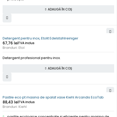
ADAUGĂ ÎN COȘ
Detergent pentru inox, Etolit Edelstahlreiniger
67,76
lei
TVA inclus
Branduri:
Etol
Detergent profesional pentru inox.
ADAUGĂ ÎN COȘ
Pastile eco pt masina de spalat vase Kiehl Arcandis EcoTab
88,43
lei
TVA inclus
Branduri:
Kiehl
pastile ecologice concentrate și eficiente pentru mașina de