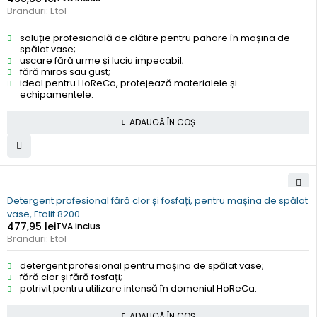
Branduri:
Etol
soluție profesională de clătire pentru pahare în mașina de
spălat vase;
uscare fără urme și luciu impecabil;
fără miros sau gust;
ideal pentru HoReCa, protejează materialele și
echipamentele.
ADAUGĂ ÎN COȘ
Detergent profesional fără clor și fosfați, pentru mașina de spălat
vase, Etolit 8200
477,95
lei
TVA inclus
Branduri:
Etol
detergent profesional pentru mașina de spălat vase;
fără clor și fără fosfați;
potrivit pentru utilizare intensă în domeniul HoReCa.
ADAUGĂ ÎN COȘ