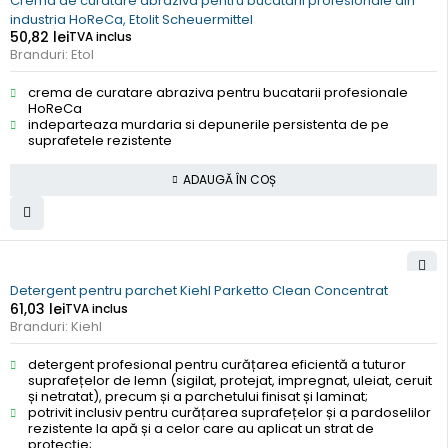
Crema de curatare abraziva pentru bucatarii profesionale din
industria HoReCa, Etolit Scheuermittel
50,82
lei
TVA inclus
Branduri:
Etol
crema de curatare abraziva pentru bucatarii profesionale
HoReCa
indeparteaza murdaria si depunerile persistenta de pe
suprafetele rezistente
ADAUGĂ ÎN COȘ
Detergent pentru parchet Kiehl Parketto Clean Concentrat
61,03
lei
TVA inclus
Branduri:
Kiehl
detergent profesional pentru curățarea eficientă a tuturor
suprafețelor de lemn (sigilat, protejat, impregnat, uleiat, ceruit
și netratat), precum și a parchetului finisat și laminat;
potrivit inclusiv pentru curățarea suprafețelor și a pardoselilor
rezistente la apă și a celor care au aplicat un strat de
protecție;