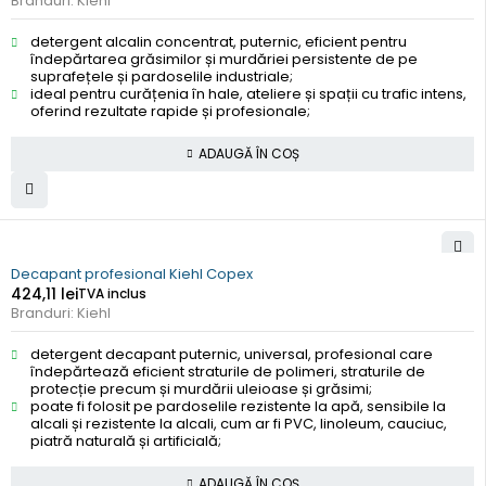
Branduri:
Kiehl
detergent alcalin concentrat, puternic, eficient pentru
îndepărtarea grăsimilor și murdăriei persistente de pe
suprafețele și pardoselile industriale;
ideal pentru curățenia în hale, ateliere și spații cu trafic intens,
oferind rezultate rapide și profesionale;
ADAUGĂ ÎN COȘ
Decapant profesional Kiehl Copex
424,11
lei
TVA inclus
Branduri:
Kiehl
detergent decapant puternic, universal, profesional care
îndepărtează eficient straturile de polimeri, straturile de
protecție precum și murdării uleioase și grăsimi;
poate fi folosit pe pardoselile rezistente la apă, sensibile la
alcali și rezistente la alcali, cum ar fi PVC, linoleum, cauciuc,
piatră naturală și artificială;
ADAUGĂ ÎN COȘ