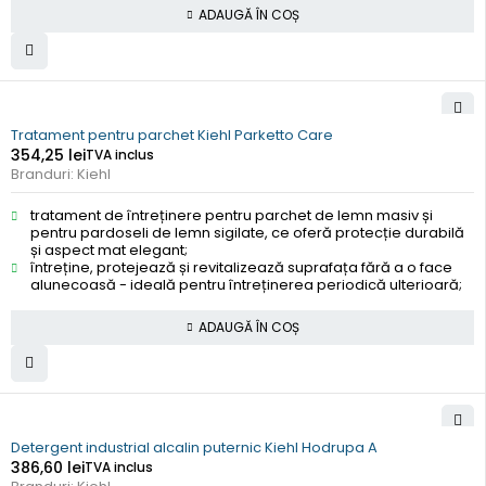
ADAUGĂ ÎN COȘ
Tratament pentru parchet Kiehl Parketto Care
354,25
lei
TVA inclus
Branduri:
Kiehl
tratament de întreținere pentru parchet de lemn masiv și
pentru pardoseli de lemn sigilate, ce oferă protecție durabilă
și aspect mat elegant;
întreține, protejează și revitalizează suprafața fără a o face
alunecoasă - ideală pentru întreținerea periodică ulterioară;
ADAUGĂ ÎN COȘ
Detergent industrial alcalin puternic Kiehl Hodrupa A
386,60
lei
TVA inclus