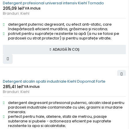
Detergent profesional universal intensiv Kiehl Tornado
205,09
lei
TVA inclus
Branduri:
Kiehl
detergent puternic degresant, cu efect anti-static, care
îndepărtează eficient murdăria, grăsimea și nicotina;
potrivit pentru suprafețe rezistente la apă (a nu se folosi pe
pardoseli cu strat protector) și pentru suprafețe vitrate;
ADAUGĂ ÎN COȘ
Detergent alcalin spatii industriale Kiehl Dopomat Forte
285,41
lei
TVA inclus
Branduri:
Kiehl
detergent degresant profesional puternic, alcalin ideal pentru
pardoseli industriale contaminate cu ulei, grasimi si murdarie
minerala;
perfect pentru hale, ateliere, statii de metrou, pasaje
subterane si pubele - actioneaza eficient pe suprafete
rezistente la apa si alcalinitate;