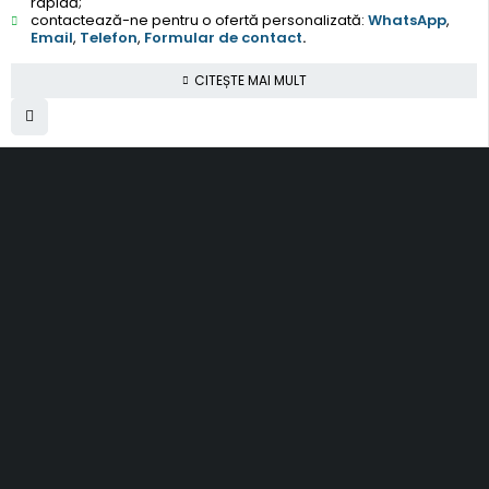
rapidă;
contactează-ne pentru o ofertă personalizată:
WhatsApp
,
Email
,
Telefon
,
Formular de contact
.
CITEȘTE MAI MULT
SC Smart Results SRL
RO31001030, J2012003311120
Romania, Cluj-Napoca
al. Rasinari, nr. 7, sc. 4, ap. 40
contact@topfloors.ro
+4 0 750 261 491
Termeni si conditii
Politica de confidentialitate