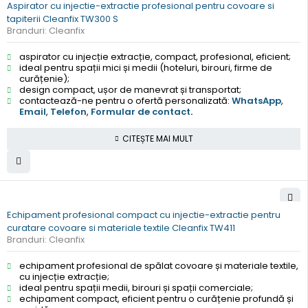
Aspirator cu injectie-extractie profesional pentru covoare si
tapiterii Cleanfix TW300 S
Branduri:
Cleanfix
aspirator cu injecție extracție, compact, profesional, eficient;
ideal pentru spații mici și medii (hoteluri, birouri, firme de
curățenie);
design compact, ușor de manevrat și transportat;
contactează-ne pentru o ofertă personalizată:
WhatsApp
,
Email
,
Telefon
,
Formular de contact
.
CITEȘTE MAI MULT
Echipament profesional compact cu injectie-extractie pentru
curatare covoare si materiale textile Cleanfix TW411
Branduri:
Cleanfix
echipament profesional de spălat covoare și materiale textile,
cu injecție extracție;
ideal pentru spații medii, birouri și spații comerciale;
echipament compact, eficient pentru o curățenie profundă și