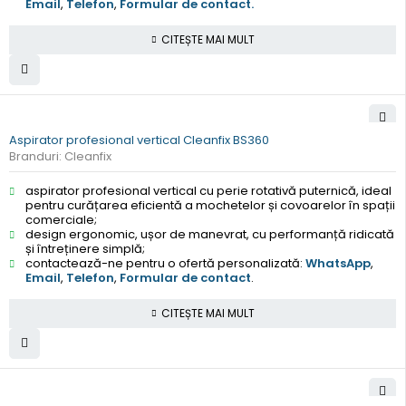
Email
,
Telefon
,
Formular de contact.
CITEȘTE MAI MULT
Aspirator profesional vertical Cleanfix BS360
Branduri:
Cleanfix
aspirator profesional vertical cu perie rotativă puternică, ideal
pentru curățarea eficientă a mochetelor și covoarelor în spații
comerciale;
design ergonomic, ușor de manevrat, cu performanță ridicată
și întreținere simplă;
contactează-ne pentru o ofertă personalizată:
WhatsApp
,
Email
,
Telefon
,
Formular de contact
.
CITEȘTE MAI MULT