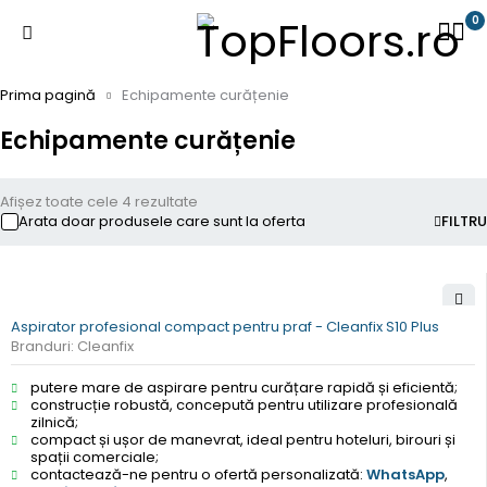
0
Prima pagină
Echipamente curățenie
Echipamente curățenie
Afișez toate cele 4 rezultate
Arata doar produsele care sunt la oferta
FILTRU
Aspirator profesional compact pentru praf - Cleanfix S10 Plus
Branduri:
Cleanfix
putere mare de aspirare pentru curățare rapidă și eficientă;
construcție robustă, concepută pentru utilizare profesională
zilnică;
compact și ușor de manevrat, ideal pentru hoteluri, birouri și
spații comerciale;
contactează-ne pentru o ofertă personalizată:
WhatsApp
,