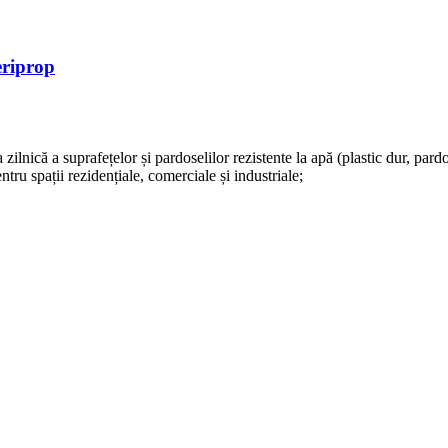
eriprop
a zilnică a suprafețelor și pardoselilor rezistente la apă (plastic dur, pa
ntru spații rezidențiale, comerciale și industriale;