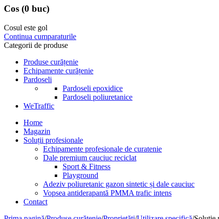
Cos
(0 buc)
Cosul este gol
Continua cumparaturile
Categorii de produse
Produse curățenie
Echipamente curățenie
Pardoseli
Pardoseli epoxidice
Pardoseli poliuretanice
WeTraffic
Home
Magazin
Soluții profesionale
Echipamente profesionale de curatenie
Dale premium cauciuc reciclat
Sport & Fitness
Playground
Adeziv poliuretanic gazon sintetic și dale cauciuc
Vopsea antiderapantă PMMA trafic intens
Contact
Prima pagină
/
Produse curățenie
/
Proprietăți
/
Utilizare specifică
/
Soluție 