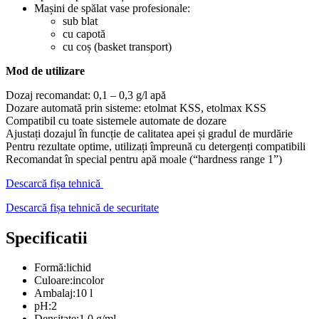
Mașini de spălat vase profesionale:
sub blat
cu capotă
cu coș (basket transport)
Mod de utilizare
Dozaj recomandat: 0,1 – 0,3 g/l apă
Dozare automată prin sisteme: etolmat KSS, etolmax KSS
Compatibil cu toate sistemele automate de dozare
Ajustați dozajul în funcție de calitatea apei și gradul de murdărie
Pentru rezultate optime, utilizați împreună cu detergenți compatibili
Recomandat în special pentru apă moale (“hardness range 1”)
Descarcă fișa tehnică
Descarcă fișa tehnică de securitate
Specificatii
Formă:
lichid
Culoare:
incolor
Ambalaj:
10 l
pH:
2
Densitate:
1,0 g/ml