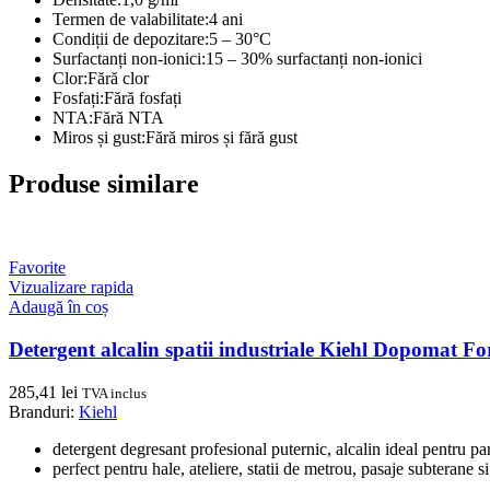
Termen de valabilitate:
4 ani
Condiții de depozitare:
5 – 30°C
Surfactanți non-ionici:
15 – 30% surfactanți non-ionici
Clor:
Fără clor
Fosfați:
Fără fosfați
NTA:
Fără NTA
Miros și gust:
Fără miros și fără gust
Produse similare
Favorite
Vizualizare rapida
Adaugă în coș
Detergent alcalin spatii industriale Kiehl Dopomat Fo
285,41
lei
TVA inclus
Branduri:
Kiehl
detergent degresant profesional puternic, alcalin ideal pentru pa
perfect pentru hale, ateliere, statii de metrou, pasaje subterane si