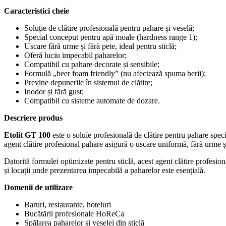
Caracteristici cheie
Soluție de clătire profesională pentru pahare și veselă;
Special conceput pentru apă moale (hardness range 1);
Uscare fără urme și fără pete, ideal pentru sticlă;
Oferă luciu impecabil paharelor;
Compatibil cu pahare decorate și sensibile;
Formulă „beer foam friendly” (nu afectează spuma berii);
Previne depunerile în sistemul de clătire;
Inodor și fără gust;
Compatibil cu sisteme automate de dozare.
Descriere produs
Etolit GT 100
este o soluíe profesională de clătire pentru pahare specia
agent clătire profesional pahare asigură o uscare uniformă, fără urme și
Datorită formulei optimizate pentru sticlă, acest agent clătire profesio
și locații unde prezentarea impecabilă a paharelor este esențială.
Domenii de utilizare
Baruri, restaurante, hoteluri
Bucătării profesionale HoReCa
Spălarea paharelor și veselei din sticlă