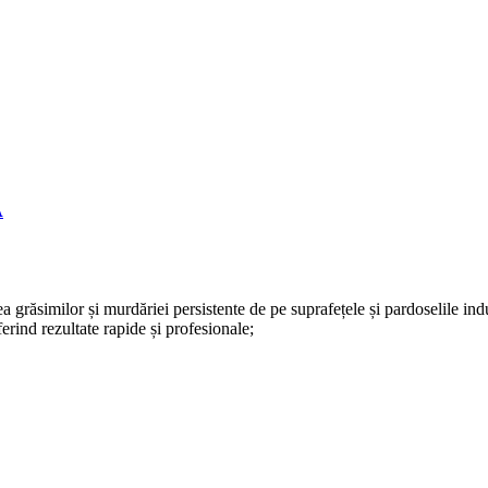
A
a grăsimilor și murdăriei persistente de pe suprafețele și pardoselile indu
oferind rezultate rapide și profesionale;