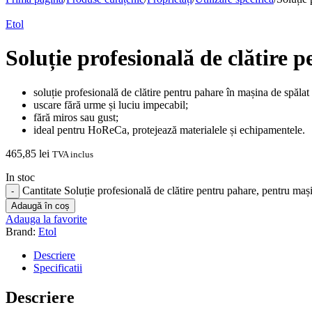
Etol
Soluție profesională de clătire 
soluție profesională de clătire pentru pahare în mașina de spălat
uscare fără urme și luciu impecabil;
fără miros sau gust;
ideal pentru HoReCa, protejează materialele și echipamentele.
465,85
lei
TVA inclus
In stoc
Cantitate Soluție profesională de clătire pentru pahare, pentru maș
Adaugă în coș
Adauga la favorite
Brand:
Etol
Descriere
Specificatii
Descriere