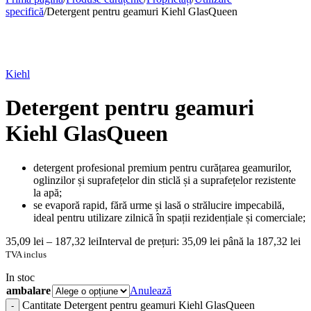
specifică
/
Detergent pentru geamuri Kiehl GlasQueen
Kiehl
Detergent pentru geamuri
Kiehl GlasQueen
detergent profesional premium pentru curățarea geamurilor,
oglinzilor și suprafețelor din sticlă și a suprafețelor rezistente
la apă;
se evaporă rapid, fără urme și lasă o strălucire impecabilă,
ideal pentru utilizare zilnică în spații rezidențiale și comerciale;
35,09
lei
–
187,32
lei
Interval de prețuri: 35,09 lei până la 187,32 lei
TVA inclus
In stoc
ambalare
Anulează
Cantitate Detergent pentru geamuri Kiehl GlasQueen