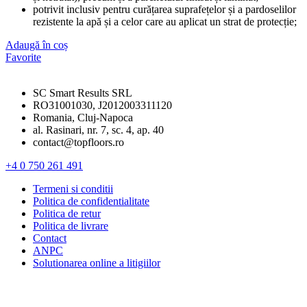
potrivit inclusiv pentru curățarea suprafețelor și a pardoselilor
rezistente la apă și a celor care au aplicat un strat de protecție;
Adaugă în coș
Favorite
SC Smart Results SRL
RO31001030, J2012003311120
Romania, Cluj-Napoca
al. Rasinari, nr. 7, sc. 4, ap. 40
contact@topfloors.ro
+4 0 750 261 491
Termeni si conditii
Politica de confidentialitate
Politica de retur
Politica de livrare
Contact
ANPC
Solutionarea online a litigiilor