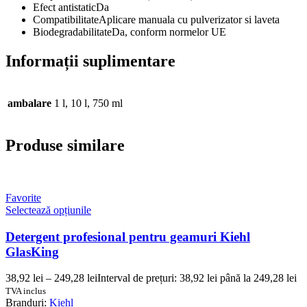
Efect antistatic
Da
Compatibilitate
Aplicare manuala cu pulverizator si laveta
Biodegradabilitate
Da, conform normelor UE
Informații suplimentare
ambalare
1 l, 10 l, 750 ml
Produse similare
Favorite
Selectează opțiunile
Detergent profesional pentru geamuri Kiehl
GlasKing
38,92
lei
–
249,28
lei
Interval de prețuri: 38,92 lei până la 249,28 lei
TVA inclus
Branduri:
Kiehl