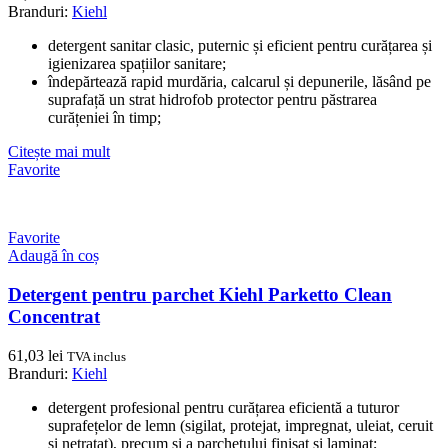
Branduri:
Kiehl
detergent sanitar clasic, puternic și eficient pentru curățarea și
igienizarea spațiilor sanitare;
îndepărtează rapid murdăria, calcarul și depunerile, lăsând pe
suprafață un strat hidrofob protector pentru păstrarea
curățeniei în timp;
Citește mai mult
Favorite
Favorite
Adaugă în coș
Detergent pentru parchet Kiehl Parketto Clean
Concentrat
61,03
lei
TVA inclus
Branduri:
Kiehl
detergent profesional pentru curățarea eficientă a tuturor
suprafețelor de lemn (sigilat, protejat, impregnat, uleiat, ceruit
și netratat), precum și a parchetului finisat și laminat;