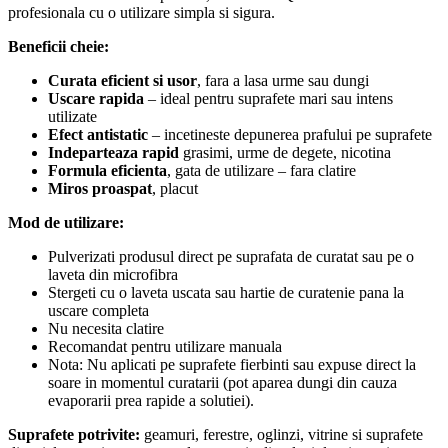
profesionala cu o utilizare simpla si sigura.
Beneficii cheie:
Curata eficient si usor
, fara a lasa urme sau dungi
Uscare rapida
– ideal pentru suprafete mari sau intens
utilizate
Efect antistatic
– incetineste depunerea prafului pe suprafete
Indeparteaza rapid
grasimi, urme de degete, nicotina
Formula eficienta
, gata de utilizare – fara clatire
Miros proaspat
, placut
Mod de utilizare:
Pulverizati produsul direct pe suprafata de curatat sau pe o
laveta din microfibra
Stergeti cu o laveta uscata sau hartie de curatenie pana la
uscare completa
Nu necesita clatire
Recomandat pentru utilizare manuala
Nota: Nu aplicati pe suprafete fierbinti sau expuse direct la
soare in momentul curatarii (pot aparea dungi din cauza
evaporarii prea rapide a solutiei).
Suprafete potrivite:
geamuri, ferestre, oglinzi, vitrine si suprafete