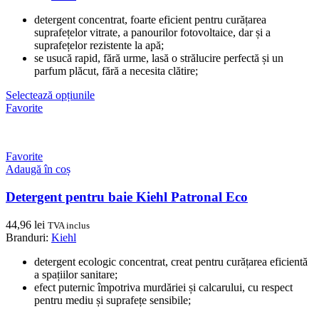
detergent concentrat, foarte eficient pentru curățarea
suprafețelor vitrate, a panourilor fotovoltaice, dar și a
suprafețelor rezistente la apă;
se usucă rapid, fără urme, lasă o strălucire perfectă și un
parfum plăcut, fără a necesita clătire;
Selectează opțiunile
Favorite
Favorite
Adaugă în coș
Detergent pentru baie Kiehl Patronal Eco
44,96
lei
TVA inclus
Branduri:
Kiehl
detergent ecologic concentrat, creat pentru curățarea eficientă
a spațiilor sanitare;
efect puternic împotriva murdăriei și calcarului, cu respect
pentru mediu și suprafețe sensibile;