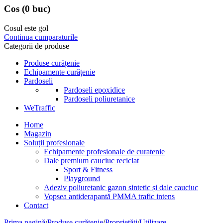
Cos
(0 buc)
Cosul este gol
Continua cumparaturile
Categorii de produse
Produse curățenie
Echipamente curățenie
Pardoseli
Pardoseli epoxidice
Pardoseli poliuretanice
WeTraffic
Home
Magazin
Soluții profesionale
Echipamente profesionale de curatenie
Dale premium cauciuc reciclat
Sport & Fitness
Playground
Adeziv poliuretanic gazon sintetic și dale cauciuc
Vopsea antiderapantă PMMA trafic intens
Contact
Prima pagină
/
Produse curățenie
/
Proprietăți
/
Utilizare