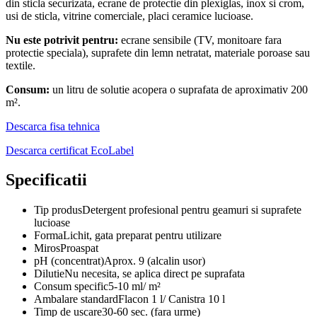
din sticla securizata, ecrane de protectie din plexiglas, inox si crom,
usi de sticla, vitrine comerciale, placi ceramice lucioase.
Nu este potrivit pentru:
ecrane sensibile (TV, monitoare fara
protectie speciala), suprafete din lemn netratat, materiale poroase sau
textile.
Consum:
un litru de solutie acopera o suprafata de aproximativ 200
m².
Descarca fisa tehnica
Descarca certificat EcoLabel
Specificatii
Tip produs
Detergent profesional pentru geamuri si suprafete
lucioase
Forma
Lichit, gata preparat pentru utilizare
Miros
Proaspat
pH (concentrat)
Aprox. 9 (alcalin usor)
Dilutie
Nu necesita, se aplica direct pe suprafata
Consum specific
5-10 ml/ m²
Ambalare standard
Flacon 1 l/ Canistra 10 l
Timp de uscare
30-60 sec. (fara urme)