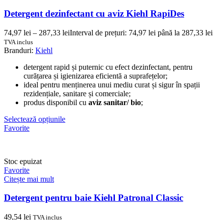
Detergent dezinfectant cu aviz Kiehl RapiDes
74,97
lei
–
287,33
lei
Interval de prețuri: 74,97 lei până la 287,33 lei
TVA inclus
Branduri:
Kiehl
detergent rapid și puternic cu efect dezinfectant, pentru
curățarea și igienizarea eficientă a suprafețelor;
ideal pentru menținerea unui mediu curat și sigur în spații
rezidențiale, sanitare și comerciale;
produs disponibil cu
aviz sanitar/ bio
;
Selectează opțiunile
Favorite
Stoc epuizat
Favorite
Citește mai mult
Detergent pentru baie Kiehl Patronal Classic
49,54
lei
TVA inclus