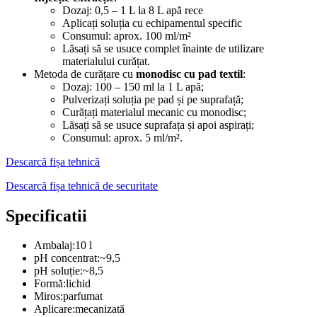
Dozaj: 0,5 – 1 L la 8 L apă rece
Aplicați soluția cu echipamentul specific
Consumul: aprox. 100 ml/m²
Lăsați să se usuce complet înainte de utilizare
materialului curățat.
Metoda de curățare cu
monodisc cu pad textil
:
Dozaj: 100 – 150 ml la 1 L apă;
Pulverizați soluția pe pad și pe suprafață;
Curățați materialul mecanic cu monodisc;
Lăsați să se usuce suprafața și apoi aspirați;
Consumul: aprox. 5 ml/m².
Descarcă fișa tehnică
Descarcă fișa tehnică de securitate
Specificatii
Ambalaj:
10 l
pH concentrat:
~9,5
pH soluție:
~8,5
Formă:
lichid
Miros:
parfumat
Aplicare:
mecanizată