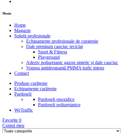
Meniu
Home
Magazin
Soluții profesionale
Echipamente profesionale de curatenie
Dale premium cauciuc reciclat
Sport & Fitness
Playground
Adeziv poliuretanic gazon sintetic și dale cauciuc
Vopsea antiderapantă PMMA trafic intens
Contact
Produse curățenie
Echipamente curățenie
Pardoseli
Pardoseli epoxidice
Pardoseli poliuretanice
WeTraffic
Favorite
0
Contul meu