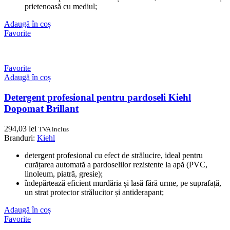
prietenoasă cu mediul;
Adaugă în coș
Favorite
Favorite
Adaugă în coș
Detergent profesional pentru pardoseli Kiehl
Dopomat Brillant
294,03
lei
TVA inclus
Branduri:
Kiehl
detergent profesional cu efect de strălucire, ideal pentru
curățarea automată a pardoselilor rezistente la apă (PVC,
linoleum, piatră, gresie);
îndepărtează eficient murdăria și lasă fără urme, pe suprafață,
un strat protector strălucitor și antiderapant;
Adaugă în coș
Favorite