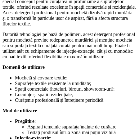
special conceput pentru curățarea în profunzime a suprafețelor
textile, oferind rezultate excelente în spații comerciale și rezidențiale.
Acest detergent profesional pentru mochetă dizolvă rapid murdăria
și o transformă în particule ușor de aspirat, fără a afecta structura
fibrelor textile.
Datorită tehnologiei pe bază de polimeri, acest detergent profesional
pentru mochetă previne redepunerea murdăriei și menține mocheta
sau suprafața textilă curățată curată pentru mai mult timp. Poate fi
utilizat atât cu echipamente de injecție-extracție, cât și cu monodisc
cu pad textil, oferind flexibilitate maximă în utilizare.
Domenii de utilizare
Mochetă și covoare textile;
Suprafețe textile rezistente la umiditate;
Spații comerciale (hoteluri, birouri, showroom-uri);
Locuințe și spații rezidențiale;
Curățenie profesională și întreținere periodică.
Mod de utilizare
Pregătire
:
Aspirați temeinic suprafața înainte de curățare
Testați produsul într-o zonă mai puțin vizibilă
Injecție-extracție
: