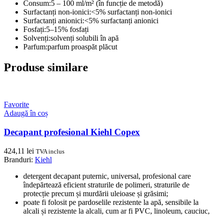
Consum:
5 – 100 ml/m² (în funcție de metodă)
Surfactanți non-ionici:
<5% surfactanți non-ionici
Surfactanți anionici:
<5% surfactanți anionici
Fosfați:
5–15% fosfați
Solvenți:
solvenți solubili în apă
Parfum:
parfum proaspăt plăcut
Produse similare
Favorite
Adaugă în coș
Decapant profesional Kiehl Copex
424,11
lei
TVA inclus
Branduri:
Kiehl
detergent decapant puternic, universal, profesional care
îndepărtează eficient straturile de polimeri, straturile de
protecție precum și murdării uleioase și grăsimi;
poate fi folosit pe pardoselile rezistente la apă, sensibile la
alcali și rezistente la alcali, cum ar fi PVC, linoleum, cauciuc,