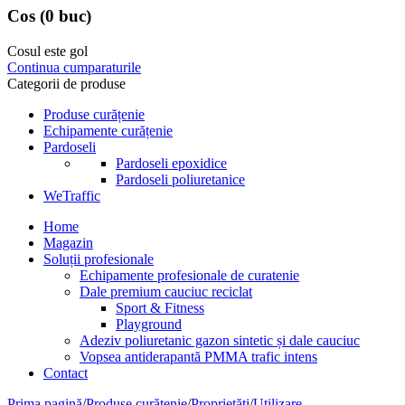
Cos
(0 buc)
Cosul este gol
Continua cumparaturile
Categorii de produse
Produse curățenie
Echipamente curățenie
Pardoseli
Pardoseli epoxidice
Pardoseli poliuretanice
WeTraffic
Home
Magazin
Soluții profesionale
Echipamente profesionale de curatenie
Dale premium cauciuc reciclat
Sport & Fitness
Playground
Adeziv poliuretanic gazon sintetic și dale cauciuc
Vopsea antiderapantă PMMA trafic intens
Contact
Prima pagină
/
Produse curățenie
/
Proprietăți
/
Utilizare