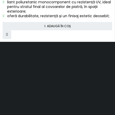
liant poliuretanic monocomponent cu rezistență UV, ideal
pentru stratul final al covoarelor de piatră, în spații
exterioare;
oferă durabilitate, rezistență și un finisaj estetic deosebit;
ADAUGĂ ÎN COȘ
SC Smart Results SRL
RO31001030, J2012003311120
Romania, Cluj-Napoca
al. Rasinari, nr. 7, sc. 4, ap. 40
contact@topfloors.ro
+4 0 750 261 491
Termeni si conditii
Politica de confidentialitate