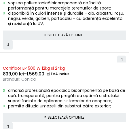
vopsea poliuretanică bicomponentă de înaltă
performanță pentru marcajele terenurilor de sport;
disponibilă în culori intense și durabile - alb, albastru, roșu,
negru, verde, galben, portocaliu - cu aderență excelentă
și rezistență la UV;
SELECTEAZĂ OPȚIUNILE
Conifloor EP 500 W 12kg si 24kg
839,00
lei
–
1.569,00
lei
TVA inclus
Branduri:
Conica
amorsă profesională epoxidică bicomponentă pe bază de
apă, transparentă, pentru pregătirea optimă a stratului
suport înainte de aplicarea sistemelor de acoperire;
permite difuzia umezelii din substrat către exterior;
SELECTEAZĂ OPȚIUNILE