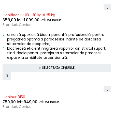
Conifloor EP 110 - 10 kg si 25 kg
659,00
lei
–
1.099,00
lei
TVA inclus
Branduri:
Conica
amorsă epoxidică bicomponentă, profesională, pentru
pregătirea optimă a pardoselilor înainte de aplicarea
sistemelor de acoperire;
blochează eficient migrarea vaporilor din stratul suport,
fiind ideală pentru protejarea sistemelor de pardoseli
expuse la umiditate ascensională;
SELECTEAZĂ OPȚIUNILE
Conipur 8150
759,00
lei
–
949,00
lei
TVA inclus
Branduri:
Conica