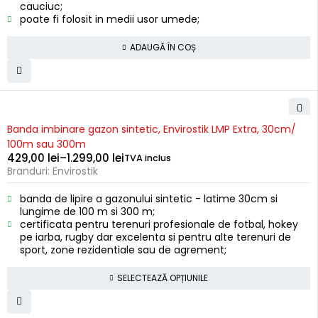
cauciuc;
poate fi folosit in medii usor umede;
ADAUGĂ ÎN COȘ
Banda imbinare gazon sintetic, Envirostik LMP Extra, 30cm/
100m sau 300m
429,00
lei
–
1.299,00
lei
TVA inclus
Branduri:
Envirostik
banda de lipire a gazonului sintetic - latime 30cm si
lungime de 100 m si 300 m;
certificata pentru terenuri profesionale de fotbal, hokey
pe iarba, rugby dar excelenta si pentru alte terenuri de
sport, zone rezidentiale sau de agrement;
SELECTEAZĂ OPȚIUNILE