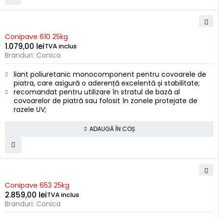
Conipave 610 25kg
1.079,00
lei
TVA inclus
Branduri:
Conica
liant poliuretanic monocomponent pentru covoarele de
piatra, care asigură o aderență excelentă și stabilitate;
recomandat pentru utilizare în stratul de bază al
covoarelor de piatră sau folosit în zonele protejate de
razele UV;
ADAUGĂ ÎN COȘ
Conipave 653 25kg
2.859,00
lei
TVA inclus
Branduri:
Conica