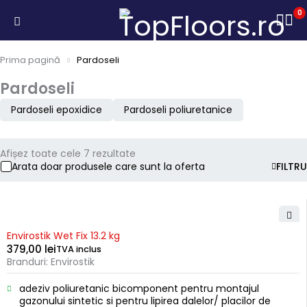
0
Prima pagină
Pardoseli
Pardoseli
Pardoseli epoxidice
Pardoseli poliuretanice
Afișez toate cele 7 rezultate
Arata doar produsele care sunt la oferta
FILTRU
Envirostik Wet Fix 13.2 kg
379,00
lei
TVA inclus
Branduri:
Envirostik
adeziv poliuretanic bicomponent pentru montajul
gazonului sintetic si pentru lipirea dalelor/ placilor de