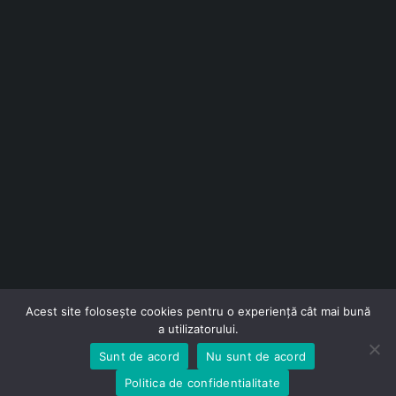
contact@topfloors.ro
+4 0 750 261 491
Termeni si conditii
Politica de confidentialitate
Politica de retur
Politica de livrare
Contact
ANPC
Solutionarea online a litigiilor
Acest site folosește cookies pentru o experiență cât mai bună
a utilizatorului.
Sunt de acord
Nu sunt de acord
Politica de confidentialitate
Copyright © SmartResults SRL. Toate drepturile rezervate.