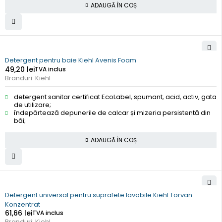
ADAUGĂ ÎN COȘ
Detergent pentru baie Kiehl Avenis Foam
49,20
lei
TVA inclus
Branduri:
Kiehl
detergent sanitar certificat EcoLabel, spumant, acid, activ, gata
de utilizare;
îndepărtează depunerile de calcar și mizeria persistentă din
băi;
ADAUGĂ ÎN COȘ
Detergent universal pentru suprafete lavabile Kiehl Torvan
Konzentrat
61,66
lei
TVA inclus
Branduri:
Kiehl