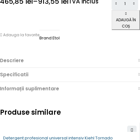
465,85
lei
–
913,55
lei
TVA inclus
ADAUGĂ ÎN
COȘ
Adauga la favorite
Brand:
Etol
Descriere
Specificatii
Informații suplimentare
Produse similare
Detergent profesional universal intensiv Kiehl Tornado