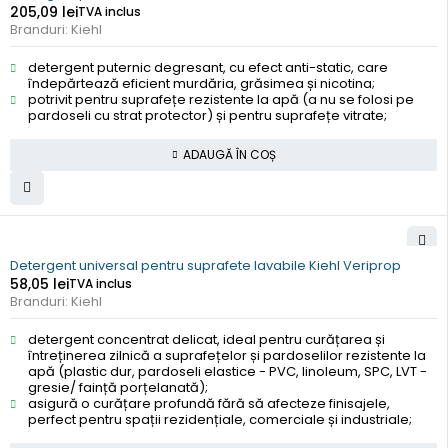
205,09
lei
TVA inclus
Branduri:
Kiehl
detergent puternic degresant, cu efect anti-static, care
îndepărtează eficient murdăria, grăsimea și nicotina;
potrivit pentru suprafețe rezistente la apă (a nu se folosi pe
pardoseli cu strat protector) și pentru suprafețe vitrate;
ADAUGĂ ÎN COȘ
Detergent universal pentru suprafete lavabile Kiehl Veriprop
58,05
lei
TVA inclus
Branduri:
Kiehl
detergent concentrat delicat, ideal pentru curățarea și
întreținerea zilnică a suprafețelor și pardoselilor rezistente la
apă (plastic dur, pardoseli elastice - PVC, linoleum, SPC, LVT -
gresie/ faință porțelanată);
asigură o curățare profundă fără să afecteze finisajele,
perfect pentru spații rezidențiale, comerciale și industriale;