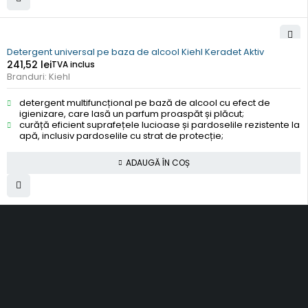
Detergent universal pe baza de alcool Kiehl Keradet Aktiv
241,52
lei
TVA inclus
Branduri:
Kiehl
detergent multifuncțional pe bază de alcool cu efect de
igienizare, care lasă un parfum proaspăt și plăcut;
curăță eficient suprafețele lucioase și pardoselile rezistente la
apă, inclusiv pardoselile cu strat de protecție;
ADAUGĂ ÎN COȘ
SC Smart Results SRL
RO31001030, J2012003311120
Romania, Cluj-Napoca
al. Rasinari, nr. 7, sc. 4, ap. 40