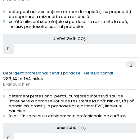
detergent activ cu acțiune extrem de rapidă și cu proprietăți
de separare a mizeriei în apa reziduală;
curăță eificient suprafețele și pardoselile rezistente la apă,
inclusiv pardoselile cu strat protector;
ADAUGĂ ÎN COȘ
Detergent profesional pentru pardoseli Kiehl Dopomat
283,14
lei
TVA inclus
Branduri:
Kiehl
detergent profesional pentru curățarea intensivă sau de
întreținere a pardoselilor dure rezistente la apă: klinker, rășină
epoxidică, granit și a pardoselilor elastice: PVC, linoleum,
cauciuc;
folosit în special cu echipamente profesionale de curățat;
ADAUGĂ ÎN COȘ