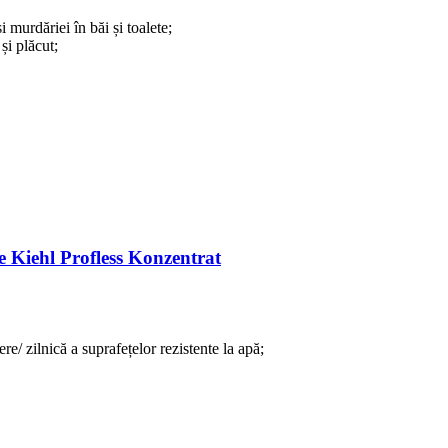
i murdăriei în băi și toalete;
și plăcut;
le Kiehl Profless Konzentrat
re/ zilnică a suprafețelor rezistente la apă;