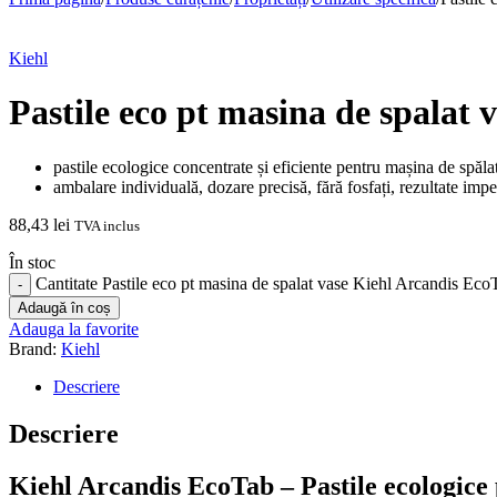
Kiehl
Pastile eco pt masina de spalat
pastile ecologice concentrate și eficiente pentru mașina de spălat
ambalare individuală, dozare precisă, fără fosfați, rezultate imp
88,43
lei
TVA inclus
În stoc
Cantitate Pastile eco pt masina de spalat vase Kiehl Arcandis Eco
Adaugă în coș
Adauga la favorite
Brand:
Kiehl
Descriere
Descriere
Kiehl Arcandis EcoTab – Pastile ecologice 