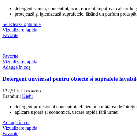
detergent sanitar, concentrat, acid, eficient împotriva calcarului ș
protejează și igienizează suprafețele, lăsând un parfum proaspăt 
Selectează opțiunile
Vizualizare rapida
Favorite
Favorite
Vizualizare rapida
Adaugă în coș
Detergent unviersal pentru obiecte si suprafete lavabi
132,51
lei
TVA inclus
Branduri:
Kiehl
detergent profesional concentrat, eficient în curățarea de întreține
aplicare ușoară și economică, uscare rapidă fără urme;
Adaugă în coș
Vizualizare rapida
Favorite