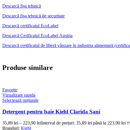
Descarcă fișa tehnică
Descarcă fișa tehnică de securitate
Descarcă certificatul EcoLabel
Descarcă Cerificatul EcoLabel Austria
Descarcă certificatul de liberă vânzare în industria alimentară (certific
Produse similare
Favorite
Vizualizare rapida
Selectează opțiunile
Detergent pentru baie Kiehl Clarida Sani
35,89
lei
–
223,90
lei
Interval de prețuri: 35,89 lei până la 223,90 lei
T
Branduri:
Kiehl