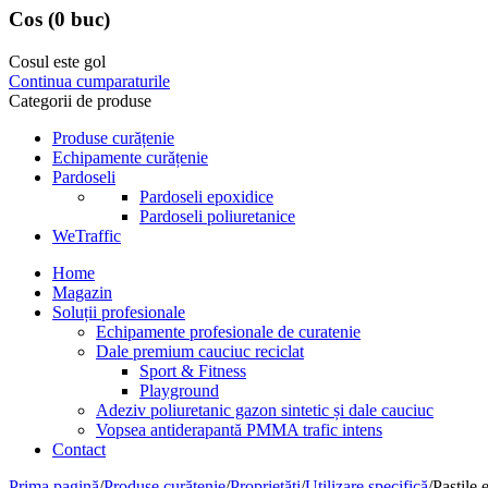
Cos
(0 buc)
Cosul este gol
Continua cumparaturile
Categorii de produse
Produse curățenie
Echipamente curățenie
Pardoseli
Pardoseli epoxidice
Pardoseli poliuretanice
WeTraffic
Home
Magazin
Soluții profesionale
Echipamente profesionale de curatenie
Dale premium cauciuc reciclat
Sport & Fitness
Playground
Adeziv poliuretanic gazon sintetic și dale cauciuc
Vopsea antiderapantă PMMA trafic intens
Contact
Prima pagină
/
Produse curățenie
/
Proprietăți
/
Utilizare specifică
/
Pastile