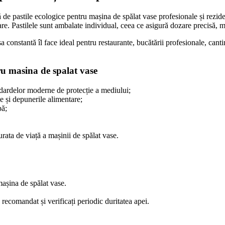
 de pastile ecologice pentru mașina de spălat vase profesionale și rezid
are. Pastilele sunt ambalate individual, ceea ce asigură dozare precisă, m
constantă îl face ideal pentru restaurante, bucătării profesionale, cantine
ru masina de spalat vase
ndardelor moderne de protecție a mediului;
e și depunerile alimentare;
pă;
rata de viață a mașinii de spălat vase.
mașina de spălat vase.
 recomandat și verificați periodic duritatea apei.
.