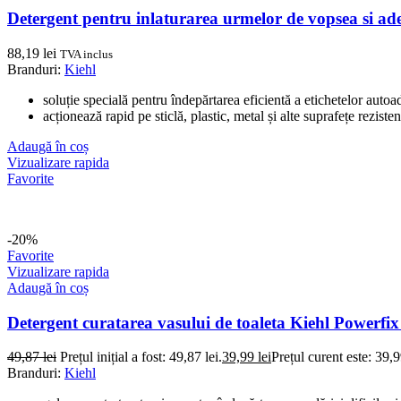
Detergent pentru inlaturarea urmelor de vopsea si ade
88,19
lei
TVA inclus
Branduri:
Kiehl
soluție specială pentru îndepărtarea eficientă a etichetelor autoa
acționează rapid pe sticlă, plastic, metal și alte suprafețe rezisten
Adaugă în coș
Vizualizare rapida
Favorite
-20%
Favorite
Vizualizare rapida
Adaugă în coș
Detergent curatarea vasului de toaleta Kiehl Powerfix
49,87
lei
Prețul inițial a fost: 49,87 lei.
39,99
lei
Prețul curent este: 39,9
Branduri:
Kiehl