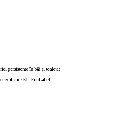
ei persistente în băi și toalete;
și certificare EU EcoLabel;