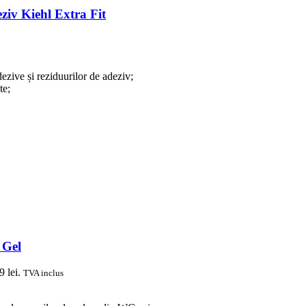
ziv Kiehl Extra Fit
dezive și reziduurilor de adeziv;
te;
 Gel
9 lei.
TVA inclus