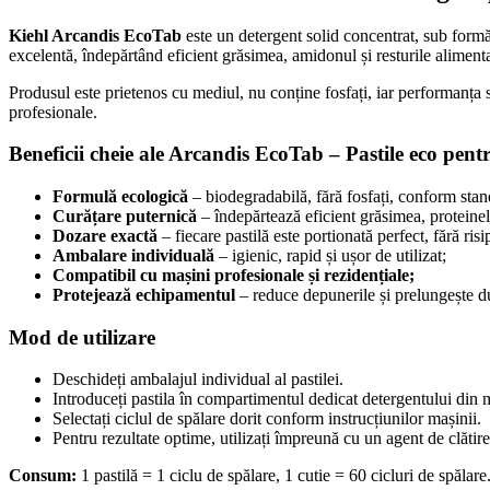
Kiehl Arcandis EcoTab
este un detergent solid concentrat, sub formă
excelentă, îndepărtând eficient grăsimea, amidonul și resturile aliment
Produsul este prietenos cu mediul, nu conține fosfați, iar performanța sa 
profesionale.
Beneficii cheie ale Arcandis EcoTab – Pastile eco pent
Formulă ecologică
– biodegradabilă, fără fosfați, conform sta
Curățare puternică
– îndepărtează eficient grăsimea, proteinel
Dozare exactă
– fiecare pastilă este portionată perfect, fără risi
Ambalare individuală
– igienic, rapid și ușor de utilizat;
Compatibil cu mașini profesionale și rezidențiale;
Protejează echipamentul
– reduce depunerile și prelungește du
Mod de utilizare
Deschideți ambalajul individual al pastilei.
Introduceți pastila în compartimentul dedicat detergentului din 
Selectați ciclul de spălare dorit conform instrucțiunilor mașinii.
Pentru rezultate optime, utilizați împreună cu un agent de clătire
Consum:
1 pastilă = 1 ciclu de spălare, 1 cutie = 60 cicluri de spălare