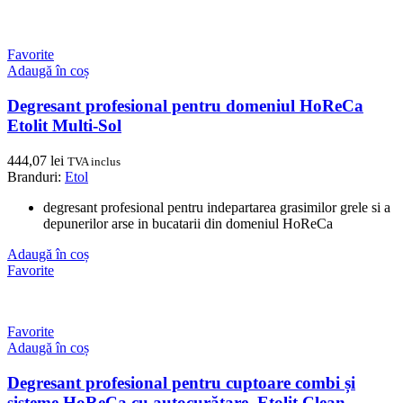
Favorite
Adaugă în coș
Degresant profesional pentru domeniul HoReCa
Etolit Multi-Sol
444,07
lei
TVA inclus
Branduri:
Etol
degresant profesional pentru indepartarea grasimilor grele si a
depunerilor arse in bucatarii din domeniul HoReCa
Adaugă în coș
Favorite
Favorite
Adaugă în coș
Degresant profesional pentru cuptoare combi și
sisteme HoReCa cu autocurățare, Etolit Clean