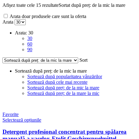
Afișez toate cele 15 rezultate
Sortat după preț: de la mic la mare
Arata doar produsele care sunt la oferta
Arata
Arata:
30
30
60
90
Sort
Sortează după preț: de la mic la mare
Sortează după popularitatea vânzărilor
Sortează după cele mai recente
Sortează după preț: de la mic la mare
Sortează după preț: de la mare la mic
Favorite
Selectează opțiunile
Detergent profesional concentrat pentru spălarea
manuală a vaselor, Etolit Geschirrspuelmittel