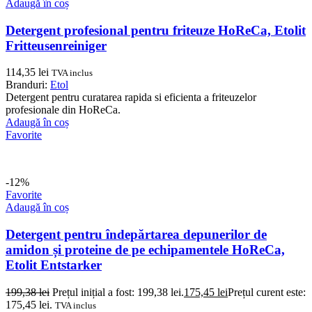
Adaugă în coș
Detergent profesional pentru friteuze HoReCa, Etolit
Fritteusenreiniger
114,35
lei
TVA inclus
Branduri:
Etol
Detergent pentru curatarea rapida si eficienta a friteuzelor
profesionale din HoReCa.
Adaugă în coș
Favorite
-12%
Favorite
Adaugă în coș
Detergent pentru îndepărtarea depunerilor de
amidon și proteine de pe echipamentele HoReCa,
Etolit Entstarker
199,38
lei
Prețul inițial a fost: 199,38 lei.
175,45
lei
Prețul curent este:
175,45 lei.
TVA inclus