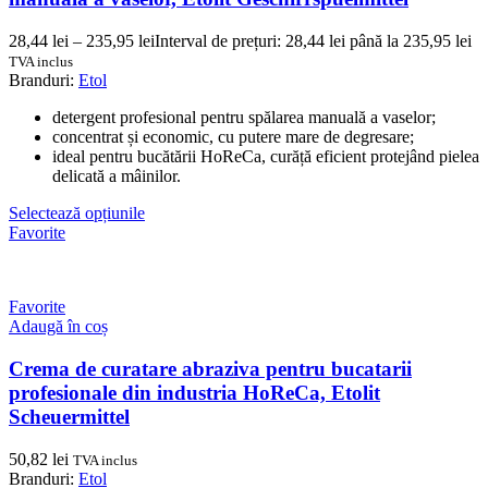
28,44
lei
–
235,95
lei
Interval de prețuri: 28,44 lei până la 235,95 lei
TVA inclus
Branduri:
Etol
detergent profesional pentru spălarea manuală a vaselor;
concentrat și economic, cu putere mare de degresare;
ideal pentru bucătării HoReCa, curăță eficient protejând pielea
delicată a mâinilor.
Selectează opțiunile
Favorite
Favorite
Adaugă în coș
Crema de curatare abraziva pentru bucatarii
profesionale din industria HoReCa, Etolit
Scheuermittel
50,82
lei
TVA inclus
Branduri:
Etol