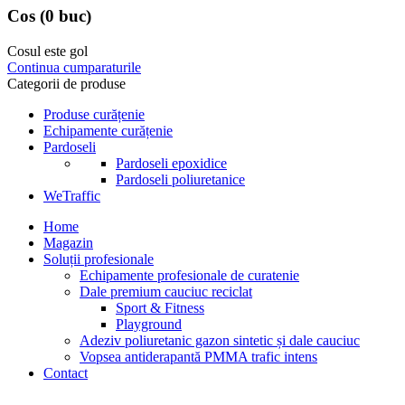
Cos
(0 buc)
Cosul este gol
Continua cumparaturile
Categorii de produse
Produse curățenie
Echipamente curățenie
Pardoseli
Pardoseli epoxidice
Pardoseli poliuretanice
WeTraffic
Home
Magazin
Soluții profesionale
Echipamente profesionale de curatenie
Dale premium cauciuc reciclat
Sport & Fitness
Playground
Adeziv poliuretanic gazon sintetic și dale cauciuc
Vopsea antiderapantă PMMA trafic intens
Contact