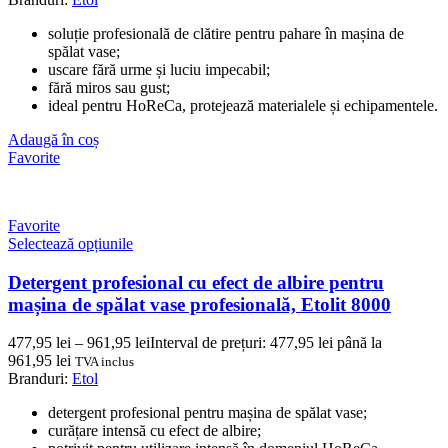
soluție profesională de clătire pentru pahare în mașina de
spălat vase;
uscare fără urme și luciu impecabil;
fără miros sau gust;
ideal pentru HoReCa, protejează materialele și echipamentele.
Adaugă în coș
Favorite
Favorite
Selectează opțiunile
Detergent profesional cu efect de albire pentru
mașina de spălat vase profesională, Etolit 8000
477,95
lei
–
961,95
lei
Interval de prețuri: 477,95 lei până la
961,95 lei
TVA inclus
Branduri:
Etol
detergent profesional pentru mașina de spălat vase;
curățare intensă cu efect de albire;