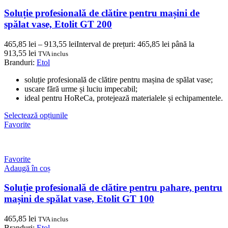
Soluție profesională de clătire pentru mașini de
spălat vase, Etolit GT 200
465,85
lei
–
913,55
lei
Interval de prețuri: 465,85 lei până la
913,55 lei
TVA inclus
Branduri:
Etol
soluție profesională de clătire pentru mașina de spălat vase;
uscare fără urme și luciu impecabil;
ideal pentru HoReCa, protejează materialele și echipamentele.
Selectează opțiunile
Favorite
Favorite
Adaugă în coș
Soluție profesională de clătire pentru pahare, pentru
mașini de spălat vase, Etolit GT 100
465,85
lei
TVA inclus
Branduri:
Etol