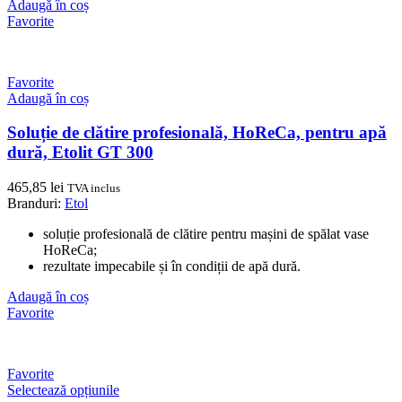
Adaugă în coș
Favorite
Favorite
Adaugă în coș
Soluție de clătire profesională, HoReCa, pentru apă
dură, Etolit GT 300
465,85
lei
TVA inclus
Branduri:
Etol
soluție profesională de clătire pentru mașini de spălat vase
HoReCa;
rezultate impecabile și în condiții de apă dură.
Adaugă în coș
Favorite
Favorite
Selectează opțiunile