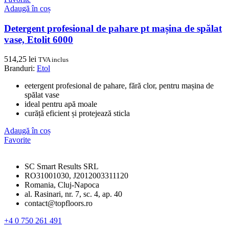
Adaugă în coș
Detergent profesional de pahare pt mașina de spălat
vase, Etolit 6000
514,25
lei
TVA inclus
Branduri:
Etol
eetergent profesional de pahare, fără clor, pentru mașina de
spălat vase
ideal pentru apă moale
curăță eficient și protejează sticla
Adaugă în coș
Favorite
SC Smart Results SRL
RO31001030, J2012003311120
Romania, Cluj-Napoca
al. Rasinari, nr. 7, sc. 4, ap. 40
contact@topfloors.ro
+4 0 750 261 491