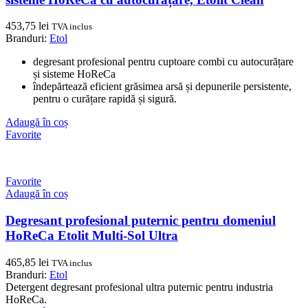
453,75
lei
TVA inclus
Branduri:
Etol
degresant profesional pentru cuptoare combi cu autocurățare
și sisteme HoReCa
îndepărtează eficient grăsimea arsă și depunerile persistente,
pentru o curățare rapidă și sigură.
Adaugă în coș
Favorite
Favorite
Adaugă în coș
Degresant profesional puternic pentru domeniul
HoReCa Etolit Multi-Sol Ultra
465,85
lei
TVA inclus
Branduri:
Etol
Detergent degresant profesional ultra puternic pentru industria
HoReCa.