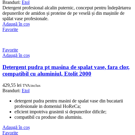
Branduri:
Etol
Detergent profesional alcalin puternic, conceput pentru îndepărtarea
depunerilor de amidon și proteine de pe veselă și din mașinile de
spălat vase profesionale.
Adaugă în coș
Favorite
Favorite
Adaugă în coș
Detergent pudra pt masina de spalat vase, fara clor,
compatibil cu aluminiul, Etolit 2000
429,55
lei
TVA inclus
Branduri:
Etol
detergent pudra pentru masini de spalat vase din bucatarii
profesionale in domeniul HoReCa;
eficient impotriva grasimii si depunerilor dificile;
compatibil cu produse din aluminiu.
Adaugă în coș
Favorite