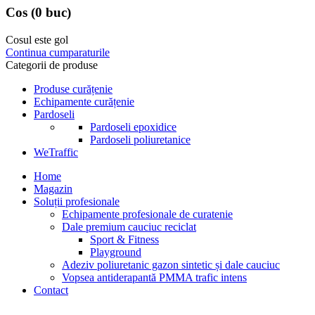
Cos
(0 buc)
Cosul este gol
Continua cumparaturile
Categorii de produse
Produse curățenie
Echipamente curățenie
Pardoseli
Pardoseli epoxidice
Pardoseli poliuretanice
WeTraffic
Home
Magazin
Soluții profesionale
Echipamente profesionale de curatenie
Dale premium cauciuc reciclat
Sport & Fitness
Playground
Adeziv poliuretanic gazon sintetic și dale cauciuc
Vopsea antiderapantă PMMA trafic intens
Contact