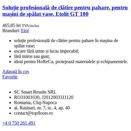
Soluție profesională de clătire pentru pahare, pentru
mașini de spălat vase, Etolit GT 100
465,85
lei
TVA inclus
Branduri:
Etol
soluție profesională de clătire pentru pahare în mașina de
spălat vase;
uscare fără urme și luciu impecabil;
fără miros sau gust;
ideal pentru HoReCa, protejează materialele și echipamentele.
Adaugă în coș
Favorite
SC Smart Results SRL
RO31001030, J2012003311120
Romania, Cluj-Napoca
al. Rasinari, nr. 7, sc. 4, ap. 40
contact@topfloors.ro
+4 0 750 261 491