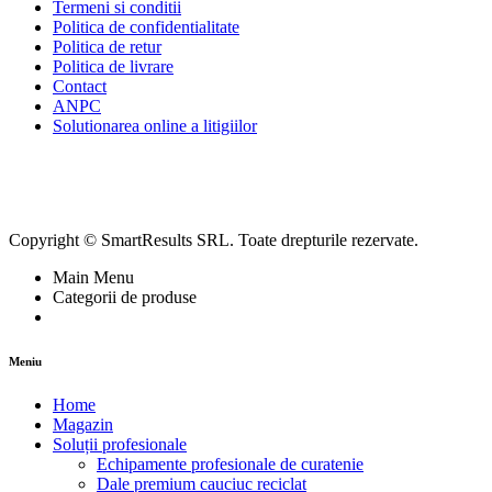
Termeni si conditii
Politica de confidentialitate
Politica de retur
Politica de livrare
Contact
ANPC
Solutionarea online a litigiilor
Copyright © SmartResults SRL. Toate drepturile rezervate.
Main Menu
Categorii de produse
Meniu
Home
Magazin
Soluții profesionale
Echipamente profesionale de curatenie
Dale premium cauciuc reciclat