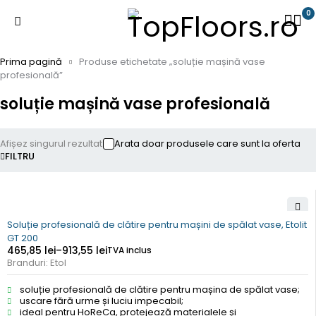
0
Prima pagină
Produse etichetate „soluție mașină vase
profesională”
soluție mașină vase profesională
Afișez singurul rezultat
Arata doar produsele care sunt la oferta
FILTRU
Soluție profesională de clătire pentru mașini de spălat vase, Etolit
GT 200
465,85
lei
–
913,55
lei
TVA inclus
Branduri:
Etol
soluție profesională de clătire pentru mașina de spălat vase;
uscare fără urme și luciu impecabil;
ideal pentru HoReCa, protejează materialele și