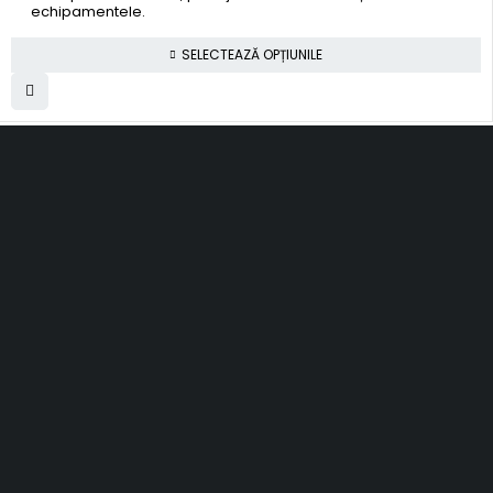
echipamentele.
SELECTEAZĂ OPȚIUNILE
SC Smart Results SRL
RO31001030, J2012003311120
Romania, Cluj-Napoca
al. Rasinari, nr. 7, sc. 4, ap. 40
contact@topfloors.ro
+4 0 750 261 491
Termeni si conditii
Politica de confidentialitate
Politica de retur