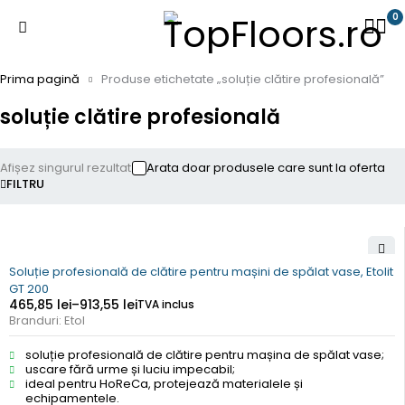
0
Prima pagină
Produse etichetate „soluție clătire profesională”
soluție clătire profesională
Afișez singurul rezultat
Arata doar produsele care sunt la oferta
FILTRU
Soluție profesională de clătire pentru mașini de spălat vase, Etolit
GT 200
465,85
lei
–
913,55
lei
TVA inclus
Branduri:
Etol
soluție profesională de clătire pentru mașina de spălat vase;
uscare fără urme și luciu impecabil;
ideal pentru HoReCa, protejează materialele și
echipamentele.