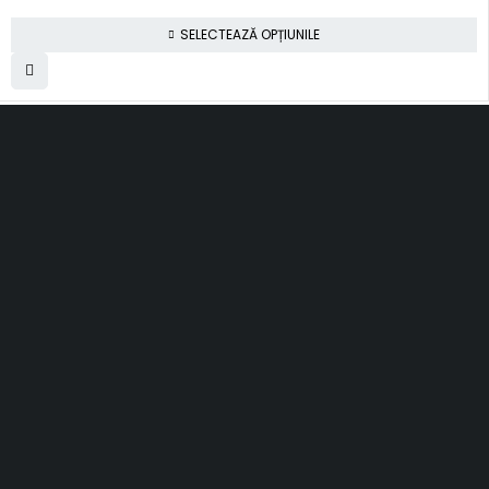
SELECTEAZĂ OPȚIUNILE
SC Smart Results SRL
RO31001030, J2012003311120
Romania, Cluj-Napoca
al. Rasinari, nr. 7, sc. 4, ap. 40
contact@topfloors.ro
+4 0 750 261 491
Termeni si conditii
Politica de confidentialitate
Politica de retur
Politica de livrare