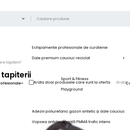
Echipamente profesionale de curatenie
Dale premium cauciuc reciclat
e tapiterii”
apiterii
Sport & Fitness
Arata doar produsele care sunt la oferta
Arata:
profesionale
C
Playground
Adeziv poliuretanic gazon sintetic și dale cauciuc
Vopsea antiderapantă PMMA trafic intens