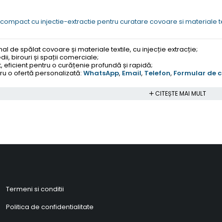
ompact cu injectie-extractie pentru curatare covoare si materiale te
 de spălat covoare și materiale textile, cu injecție extracție;
ii, birouri și spații comerciale;
ficient pentru o curățenie profundă și rapidă;
u o ofertă personalizată:
WhatsApp
,
Email
,
Telefon
,
Formular de 
CITEȘTE MAI MULT
Termeni si conditii
Politica de confidentialitate