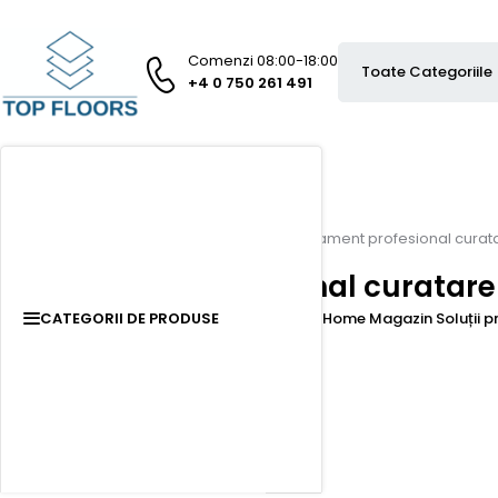
Comenzi 08:00-18:00
+4 0 750 261 491
Prima pagină
Produse etichetate „echipament profesional curatar
echipament profesional curatare t
Afișez singurul rezultat
Home
Magazin
Soluții 
CATEGORII DE PRODUSE
Categorii
Echipamente curățenie
(4)
Pardoseli
(7)
Produse curățenie
(54)
Branduri