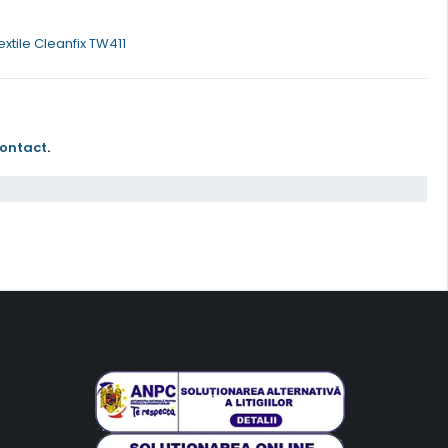
xtile Cleanfix TW411
contact
.