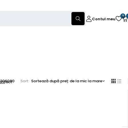
0
Contul meu
30
60
90
Sort
Sortează după preț: de la mic la mare
ontact