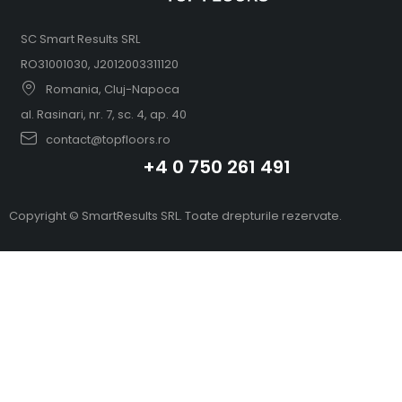
SC Smart Results SRL
RO31001030, J2012003311120
Romania, Cluj-Napoca
al. Rasinari, nr. 7, sc. 4, ap. 40
contact@topfloors.ro
+4 0 750 261 491
Copyright © SmartResults SRL. Toate drepturile rezervate.