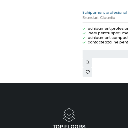
Echipament profesional c
Branduri:
Cleanfix
echipament profesional
ideal pentru spații med
echipament compact, e
contactează-ne pentr