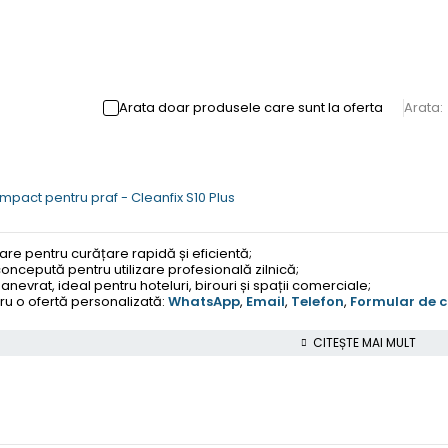
Arata doar produsele care sunt la oferta
Arata:
mpact pentru praf - Cleanfix S10 Plus
re pentru curățare rapidă și eficientă;
oncepută pentru utilizare profesională zilnică;
evrat, ideal pentru hoteluri, birouri și spații comerciale;
u o ofertă personalizată:
WhatsApp
,
Email
,
Telefon
,
Formular de c
CITEȘTE MAI MULT