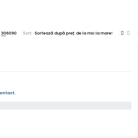
30
60
90
Sort
Sortează după preț: de la mic la mare
ontact.