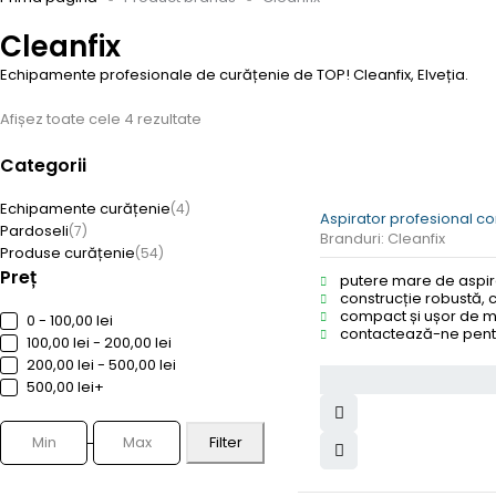
Cleanfix
Echipamente profesionale de curățenie de TOP! Cleanfix, Elveția.
Afișez toate cele 4 rezultate
Categorii
Echipamente curățenie
(4)
Aspirator profesional co
Pardoseli
(7)
Branduri:
Cleanfix
Produse curățenie
(54)
Preț
putere mare de aspira
construcție robustă, c
compact și ușor de man
0 - 100,00 lei
contactează-ne pentr
100,00 lei - 200,00 lei
200,00 lei - 500,00 lei
500,00 lei+
Filter