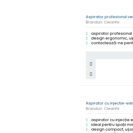
Aspirator profesional ve
Branduri:
Cleanfix
aspirator profesional 
design ergonomic, ușo
contactează-ne pentr
Aspirator cu injectie-ext
Branduri:
Cleanfix
aspirator cu injecție 
ideal pentru spații mic
design compact, ușor