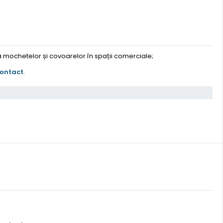
 a mochetelor și covoarelor în spații comerciale;
contact
.