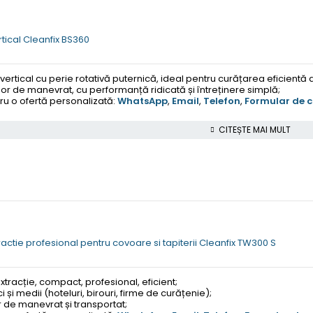
rtical Cleanfix BS360
vertical cu perie rotativă puternică, ideal pentru curățarea eficientă
r de manevrat, cu performanță ridicată și întreținere simplă;
u o ofertă personalizată:
WhatsApp
,
Email
,
Telefon
,
Formular de 
CITEȘTE MAI MULT
ractie profesional pentru covoare si tapiterii Cleanfix TW300 S
extracție, compact, profesional, eficient;
i și medii (hoteluri, birouri, firme de curățenie);
 de manevrat și transportat;