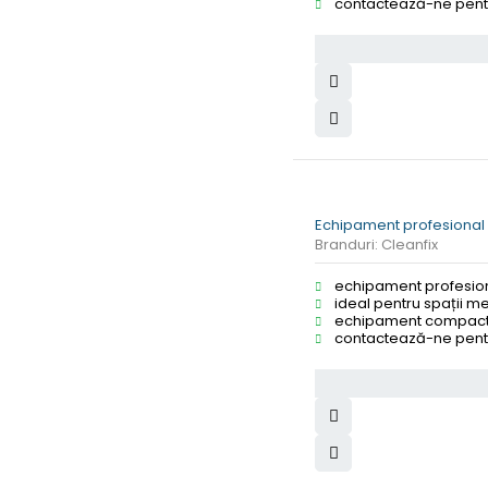
contactează-ne pentr
Echipament profesional c
Branduri:
Cleanfix
echipament profesional
ideal pentru spații med
echipament compact, e
contactează-ne pentr