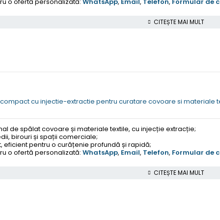
u o ofertă personalizată:
WhatsApp
,
Email
,
Telefon
,
Formular de 
CITEȘTE MAI MULT
ompact cu injectie-extractie pentru curatare covoare si materiale te
 de spălat covoare și materiale textile, cu injecție extracție;
ii, birouri și spații comerciale;
ficient pentru o curățenie profundă și rapidă;
u o ofertă personalizată:
WhatsApp
,
Email
,
Telefon
,
Formular de 
CITEȘTE MAI MULT