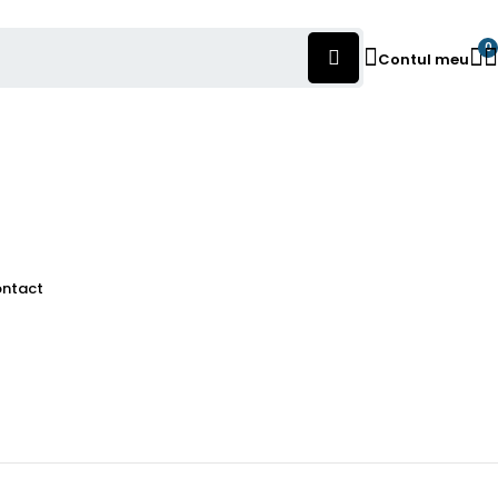
0
Contul meu
ntact