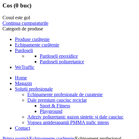
Cos
(0 buc)
Cosul este gol
Continua cumparaturile
Categorii de produse
Produse curățenie
Echipamente curățenie
Pardoseli
Pardoseli epoxidice
Pardoseli poliuretanice
WeTraffic
Home
Magazin
Soluții profesionale
Echipamente profesionale de curatenie
Dale premium cauciuc reciclat
Sport & Fitness
Playground
Adeziv poliuretanic gazon sintetic și dale cauciuc
Vopsea antiderapantă PMMA trafic intens
Contact
Prima pagină
/
Echipamente curățenie
/
Echipament profesional