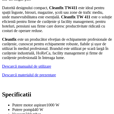
Datorită designului compact,
Cleanfix TW411
este ideal pentru
spații înguste, birouri, magazine, școli sau zone de trafic mediu,
unde manevrabilitatea este esențială.
Cleanfix TW 411
este o soluție
eficientă pentru firme de curățenie și facility management, pentru
hoteluri, pensiuni sau firme care doresc productivitate ridicată cu
costuri de operare reduse.
Cleanfix
este un producător elvețian de echipamente profesionale de
curățenie, cunoscut pentru echipamente robuste, fiabile și ușor de
utilizat în mediul profesional. Brandul este utilizat pe scară largă în
curățenie industrială, HoReCa, facility management și firme de
curățenie profesională în întreaga lume.
Descarcă manualul de utilizare
Descarcă materialul de prezentare
Specificatii
Putere motor aspirare
1000 W
Putere pompă
40 W