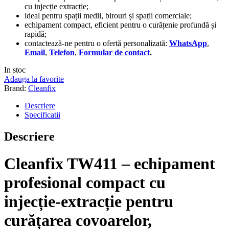
cu injecție extracție;
ideal pentru spații medii, birouri și spații comerciale;
echipament compact, eficient pentru o curățenie profundă și
rapidă;
contactează-ne pentru o ofertă personalizată:
WhatsApp
,
Email
,
Telefon
,
Formular de contact
.
In stoc
Adauga la favorite
Brand:
Cleanfix
Descriere
Specificatii
Descriere
Cleanfix TW411 – echipament
profesional compact cu
injecție-extracție pentru
curățarea covoarelor,