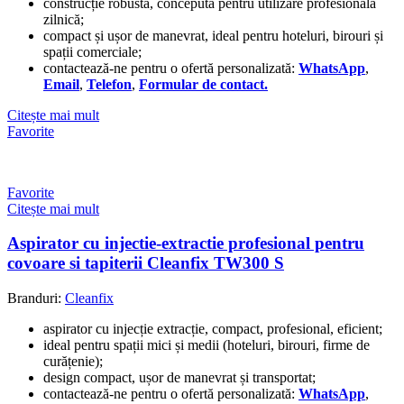
construcție robustă, concepută pentru utilizare profesională
zilnică;
compact și ușor de manevrat, ideal pentru hoteluri, birouri și
spații comerciale;
contactează-ne pentru o ofertă personalizată:
WhatsApp
,
Email
,
Telefon
,
Formular de contact.
Citește mai mult
Favorite
Favorite
Citește mai mult
Aspirator cu injectie-extractie profesional pentru
covoare si tapiterii Cleanfix TW300 S
Branduri:
Cleanfix
aspirator cu injecție extracție, compact, profesional, eficient;
ideal pentru spații mici și medii (hoteluri, birouri, firme de
curățenie);
design compact, ușor de manevrat și transportat;
contactează-ne pentru o ofertă personalizată:
WhatsApp
,