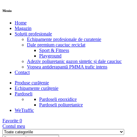
Meniu
Home
Magazin
Soluții profesionale
Echipamente profesionale de curatenie
Dale premium cauciuc reciclat
Sport & Fitness
Playground
Adeziv poliuretanic gazon sintetic și dale cauciuc
Vopsea antiderapantă PMMA trafic intens
Contact
Produse curățenie
Echipamente curățenie
Pardoseli
Pardoseli epoxidice
Pardoseli poliuretanice
WeTraffic
Favorite
0
Contul meu