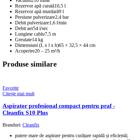
Vacuum
210 mbar
Rezervor apă curată
10,5 l
Rezervor apă murdară
9 l
Presiune pulverizare
2,4 bar
Debit pulverizare
1,6 l/min
Debit aer
54 l/sec
Lungime cablu
7,5 m
Greutate
14 kg
Dimensiuni (L x l x h)
65 × 32,5 × 44 cm
Acoperire
20 – 25 m²/h
Produse similare
Favorite
Citește mai mult
Aspirator profesional compact pentru praf -
Cleanfix S10 Plus
Branduri:
Cleanfix
putere mare de aspirare pentru curățare rapidă și eficientă;