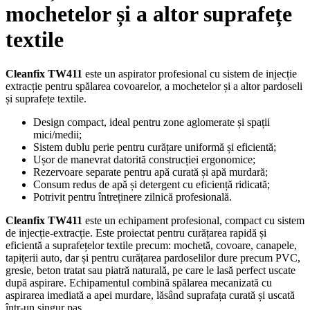
mochetelor și a altor suprafețe
textile
Cleanfix TW411
este un aspirator profesional cu sistem de injecție
extracție pentru spălarea covoarelor, a mochetelor și a altor pardoseli
și suprafețe textile.
Design compact, ideal pentru zone aglomerate și spații
mici/medii;
Sistem dublu perie pentru curățare uniformă și eficientă;
Ușor de manevrat datorită construcției ergonomice;
Rezervoare separate pentru apă curată și apă murdară;
Consum redus de apă și detergent cu eficiență ridicată;
Potrivit pentru întreținere zilnică profesională.
Cleanfix TW411
este un echipament profesional, compact cu sistem
de injecție-extracție. Este proiectat pentru curățarea rapidă și
eficientă a suprafețelor textile precum: mochetă, covoare, canapele,
tapițerii auto, dar și pentru curățarea pardoselilor dure precum PVC,
gresie, beton tratat sau piatră naturală, pe care le lasă perfect uscate
după aspirare. Echipamentul combină spălarea mecanizată cu
aspirarea imediată a apei murdare, lăsând suprafața curată și uscată
într-un singur pas.