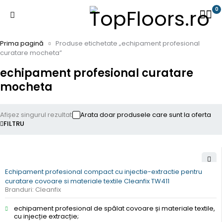
0
Prima pagină
Produse etichetate „echipament profesional
curatare mocheta”
echipament profesional curatare
mocheta
Afișez singurul rezultat
Arata doar produsele care sunt la oferta
FILTRU
Echipament profesional compact cu injectie-extractie pentru
curatare covoare si materiale textile Cleanfix TW411
Branduri:
Cleanfix
echipament profesional de spălat covoare și materiale textile,
cu injecție extracție;