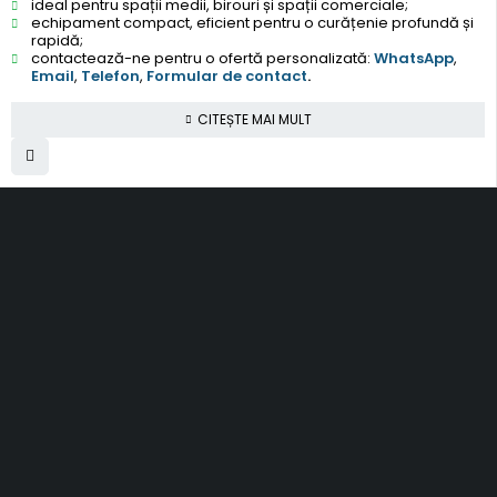
ideal pentru spații medii, birouri și spații comerciale;
echipament compact, eficient pentru o curățenie profundă și
rapidă;
contactează-ne pentru o ofertă personalizată:
WhatsApp
,
Email
,
Telefon
,
Formular de contact
.
CITEȘTE MAI MULT
SC Smart Results SRL
RO31001030, J2012003311120
Romania, Cluj-Napoca
al. Rasinari, nr. 7, sc. 4, ap. 40
contact@topfloors.ro
+4 0 750 261 491
Termeni si conditii