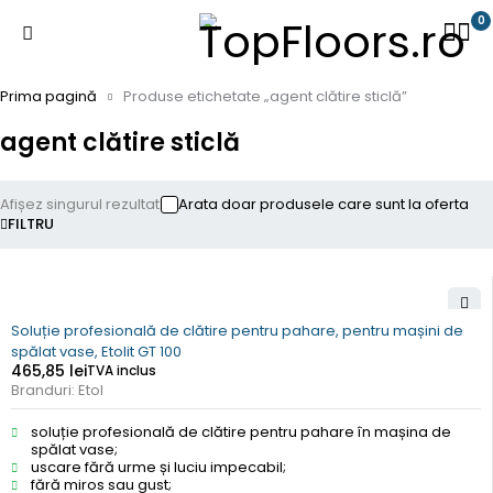
0
Prima pagină
Produse etichetate „agent clătire sticlă”
agent clătire sticlă
Afișez singurul rezultat
Arata doar produsele care sunt la oferta
FILTRU
Soluție profesională de clătire pentru pahare, pentru mașini de
spălat vase, Etolit GT 100
465,85
lei
TVA inclus
Branduri:
Etol
soluție profesională de clătire pentru pahare în mașina de
spălat vase;
uscare fără urme și luciu impecabil;
fără miros sau gust;