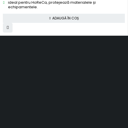
ideal pentru HoReCa, protejează materialele și
echipamentele.
ADAUGĂ ÎN COȘ
SC Smart Results SRL
RO31001030, J2012003311120
Romania, Cluj-Napoca
al. Rasinari, nr. 7, sc. 4, ap. 40
contact@topfloors.ro
+4 0 750 261 491
Termeni si conditii
Politica de confidentialitate
Politica de retur