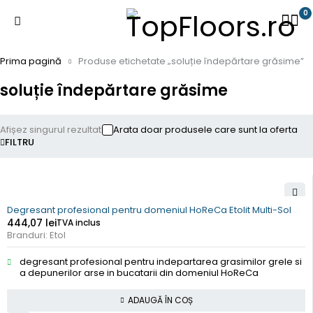
0
Prima pagină
Produse etichetate „soluție îndepărtare grăsime”
soluție îndepărtare grăsime
Afișez singurul rezultat
Arata doar produsele care sunt la oferta
FILTRU
Degresant profesional pentru domeniul HoReCa Etolit Multi-Sol
444,07
lei
TVA inclus
Branduri:
Etol
degresant profesional pentru indepartarea grasimilor grele si
a depunerilor arse in bucatarii din domeniul HoReCa
ADAUGĂ ÎN COȘ