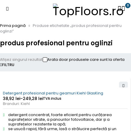
0
Prima pagină
Produse etichetate „produs profesional pentru
oglinzi”
produs profesional pentru oglinzi
Afișez singurul rezultat
Arata doar produsele care sunt la oferta
FILTRU
Detergent profesional pentru geamuri Kiehl GlasKing
38,92
lei
–
249,28
lei
TVA inclus
Branduri:
Kiehl
detergent concentrat, foarte eficient pentru curățarea
suprafețelor vitrate, a panourilor fotovoltaice, dar și a
suprafețelor rezistente la apă;
se usucă rapid, fără urme, lasă o strălucire perfectă și un