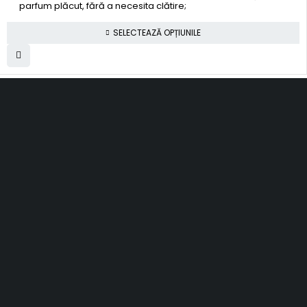
parfum plăcut, fără a necesita clătire;
SELECTEAZĂ OPȚIUNILE
SC Smart Results SRL
RO31001030, J2012003311120
Romania, Cluj-Napoca
al. Rasinari, nr. 7, sc. 4, ap. 40
contact@topfloors.ro
+4 0 750 261 491
Termeni si conditii
Politica de confidentialitate