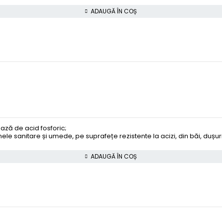
ADAUGĂ ÎN COȘ
ază de acid fosforic;
e sanitare și umede, pe suprafețe rezistente la acizi, din băi, dușuri
ADAUGĂ ÎN COȘ