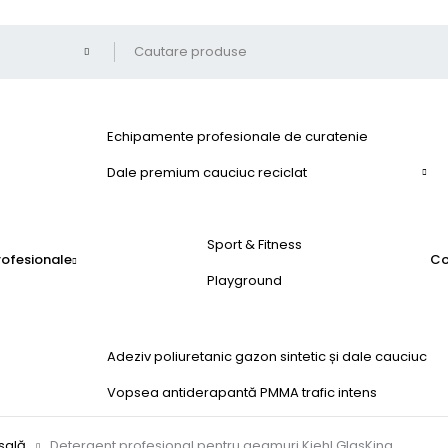
Echipamente profesionale de curatenie
Dale premium cauciuc reciclat
Sport & Fitness
profesionale
Co
Playground
Adeziv poliuretanic gazon sintetic și dale cauciuc
Vopsea antiderapantă PMMA trafic intens
rsală
Detergent profesional pentru geamuri Kiehl GlasKing