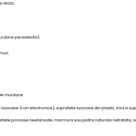
 sticla;
murdarie persistenta);
muri;
l de murdarie
ne lucioase (non electronice), suprafete lucioase din plastic, inox si su
rafete poroase neetansate, marmura sau piatra naturala netratata, sup