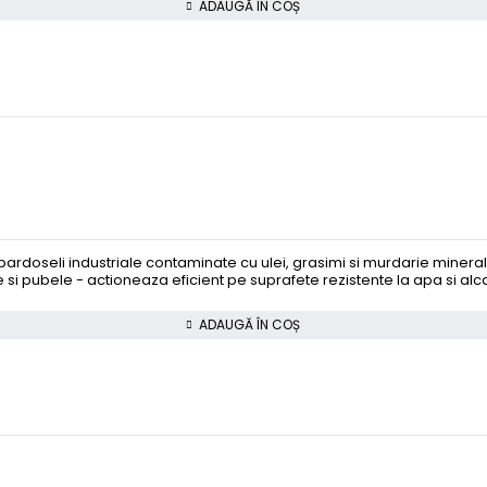
ADAUGĂ ÎN COȘ
pardoseli industriale contaminate cu ulei, grasimi si murdarie mineral
 si pubele - actioneaza eficient pe suprafete rezistente la apa si alcal
ADAUGĂ ÎN COȘ