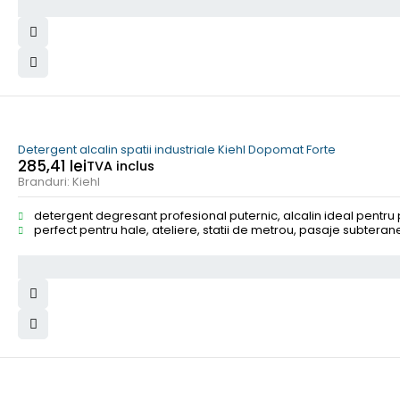
Detergent alcalin spatii industriale Kiehl Dopomat Forte
285,41
lei
TVA inclus
Branduri:
Kiehl
detergent degresant profesional puternic, alcalin ideal pentru 
perfect pentru hale, ateliere, statii de metrou, pasaje subterane