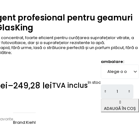
gent profesional pentru geamuri
GlasKing
concentrat, foarte eficient pentru curățarea suprafețelor vitrate, a
 fotovoltaice, dar și a suprafețelor rezistente la apă;
apid, fără urme, lasă o strălucire perfectă și un parfum plăcut, fără a
lătire;
ambalare
In stoc
lei
–
249,28
lei
TVA inclus
ADAUGĂ ÎN COȘ
avorite
Brand:
Kiehl