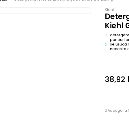
Kiehl
Deter
Kiehl 
detergent 
panourilor
se usucă r
necesita c
38,92
Adauga la f