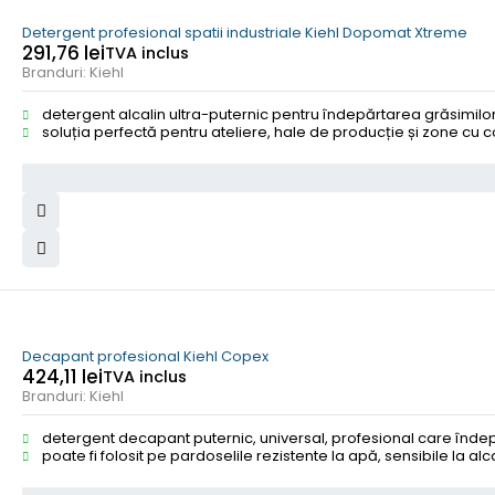
STOC EPUIZAT
Detergent profesional spatii industriale Kiehl Dopomat Xtreme
291,76
lei
TVA inclus
Branduri:
Kiehl
detergent alcalin ultra-puternic pentru îndepărtarea grăsimilor, 
soluția perfectă pentru ateliere, hale de producție și zone cu 
Decapant profesional Kiehl Copex
424,11
lei
TVA inclus
Branduri:
Kiehl
detergent decapant puternic, universal, profesional care îndepăr
poate fi folosit pe pardoselile rezistente la apă, sensibile la alcal