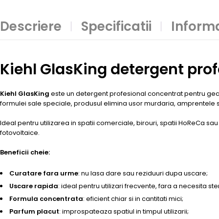
Descriere
Specificatii
Informa
Kiehl GlasKing detergent pro
Kiehl GlasKing
este un detergent profesional concentrat pentru geamur
formulei sale speciale, produsul elimina usor murdaria, amprentele s
Ideal pentru utilizarea in spatii comerciale, birouri, spatii HoReCa sa
fotovoltaice.
Beneficii cheie:
Curatare fara urme
: nu lasa dare sau reziduuri dupa uscare;
Uscare rapida
: ideal pentru utilizari frecvente, fara a necesita s
Formula concentrata
: eficient chiar si in cantitati mici;
Parfum placut
: improspateaza spatiul in timpul utilizarii;