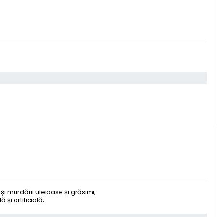
și murdării uleioase și grăsimi;
 și artificială;