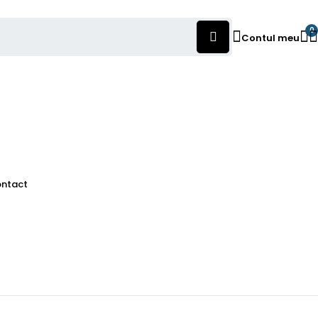
0
Contul meu
ntact