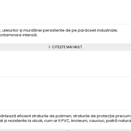
uleiurilor și murdăriei persistente de pe pardoseli industriale;
contaminare intensă;
CITEȘTE MAI MULT
tează eficient straturile de polimeri, straturile de protecție precum 
i și rezistente la alcali, cum ar fi PVC, linoleum, cauciuc, piatră naturală