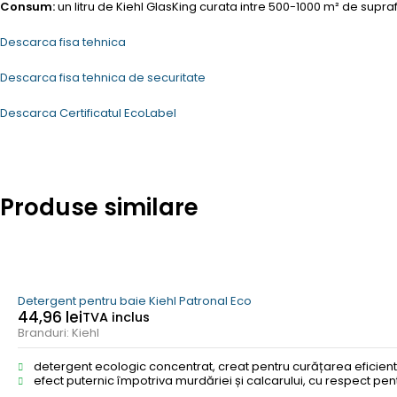
Consum:
un litru de Kiehl GlasKing curata intre 500-1000 m² de supr
Descarca fisa tehnica
Descarca fisa tehnica de securitate
Descarca Certificatul EcoLabel
Produse similare
Detergent pentru baie Kiehl Patronal Eco
44,96
lei
TVA inclus
Branduri:
Kiehl
detergent ecologic concentrat, creat pentru curățarea eficientă
efect puternic împotriva murdăriei și calcarului, cu respect pen