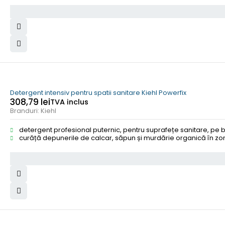
Detergent intensiv pentru spatii sanitare Kiehl Powerfix
308,79
lei
TVA inclus
Branduri:
Kiehl
detergent profesional puternic, pentru suprafețe sanitare, pe b
curăță depunerile de calcar, săpun și murdărie organică în zonel