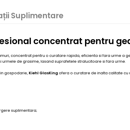
ții Suplimentare
fesional concentrat pentru ge
i, concentrat pentru o curatare rapida, eficienta si fara urme a geamur
i urmele de grasime, lasand suprafetele stralucitoare si fara urme.
u in gospodarie,
Kiehl GlasKing
ofera o curatare de inalta calitate cu 
tergere suplimentara;