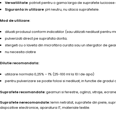
Versatilitate
: potrivit pentru o gama larga de suprafete lucioase si
Siguranta in utilizare
: pH neutru, nu ataca suprafetele.
Mod de utilizare:
diluati produsul conform indicatiilor (sau utilizati nediluat pentru 
pulverizati direct pe suprafata dorita;
stergeti cu o laveta din microfibra curata sau un stergator de gea
nu necesita clatire
Dilutie recomandata:
utilizare normala 0,25% – 1% (25-100 ml la 10 l de apa)
pentru pulverizare se poate folosi si nediluat, in functie de gradu
Suprafete recomandate:
geamuri si ferestre, oglinzi, vitraje, ecra
Suprafete nerecomandate:
lemn netratat, suprafete din piele, sup
dispozitive electronice, aparatura IT, materiale textile.