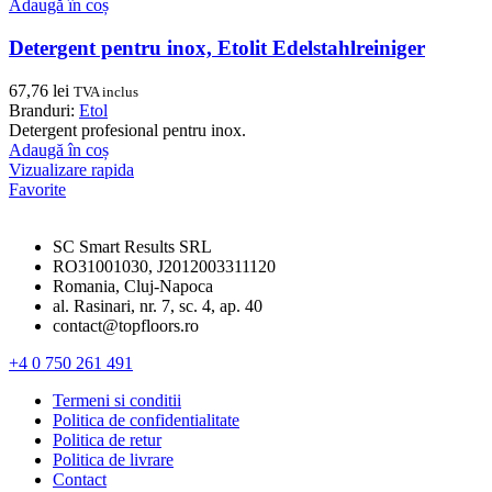
Adaugă în coș
Detergent pentru inox, Etolit Edelstahlreiniger
67,76
lei
TVA inclus
Branduri:
Etol
Detergent profesional pentru inox.
Adaugă în coș
Vizualizare rapida
Favorite
SC Smart Results SRL
RO31001030, J2012003311120
Romania, Cluj-Napoca
al. Rasinari, nr. 7, sc. 4, ap. 40
contact@topfloors.ro
+4 0 750 261 491
Termeni si conditii
Politica de confidentialitate
Politica de retur
Politica de livrare
Contact