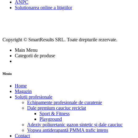
ANPC
Solutionarea online a litigiilor
Copyright © SmartResults SRL. Toate drepturile rezervate.
Main Menu
Categorii de produse
Meniu
Home
Magazin
Soluții profesionale
Echipamente profesionale de curatenie
Dale premium cauciuc reciclat
Sport & Fitness
Playground
Adeziv poliuretanic gazon sintetic și dale cauciuc
Vopsea antiderapantă PMMA trafic intens
Contact