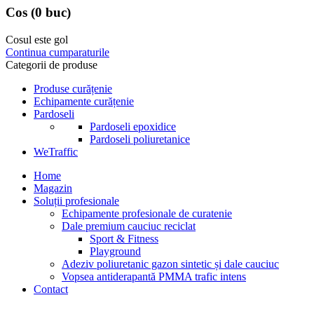
Cos
(0 buc)
Cosul este gol
Continua cumparaturile
Categorii de produse
Produse curățenie
Echipamente curățenie
Pardoseli
Pardoseli epoxidice
Pardoseli poliuretanice
WeTraffic
Home
Magazin
Soluții profesionale
Echipamente profesionale de curatenie
Dale premium cauciuc reciclat
Sport & Fitness
Playground
Adeziv poliuretanic gazon sintetic și dale cauciuc
Vopsea antiderapantă PMMA trafic intens
Contact