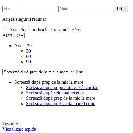
Filter
Afișez singurul rezultat
Arata doar produsele care sunt la oferta
Arata
Arata:
30
30
60
90
Sort
Sortează după preț: de la mic la mare
Sortează după popularitatea vânzărilor
Sortează după cele mai recente
Sortează după preț: de la mic la mare
Sortează după preț: de la mare la mic
Favorite
Vizualizare rapida