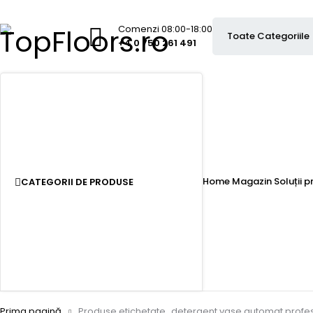
Comenzi 08:00-18:00
+4 0 750 261 491
Home
Magazin
Soluții 
CATEGORII DE PRODUSE
Prima pagină
Produse etichetate „detergent vase automat profes