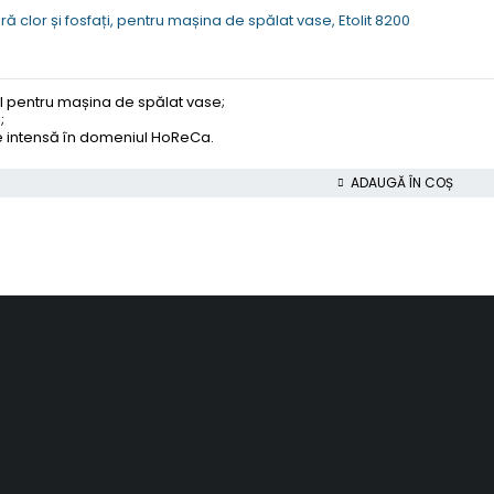
ă clor și fosfați, pentru mașina de spălat vase, Etolit 8200
l pentru mașina de spălat vase;
;
are intensă în domeniul HoReCa.
ADAUGĂ ÎN COȘ
Termeni si conditii
Politica de confidentialitate
Politica de retur