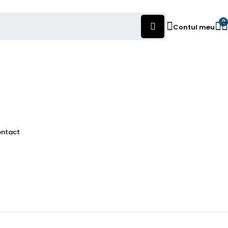
0
Contul meu
ntact