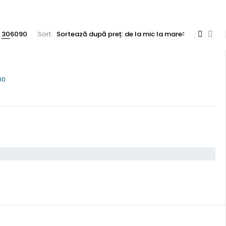
30
60
90
Sort
Sortează după preț: de la mic la mare
00