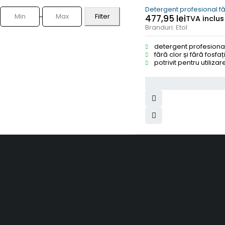
Detergent profesional făr
Filter
477,95
lei
TVA inclus
Branduri:
Etol
detergent profesiona
fără clor și fără fosfați
potrivit pentru utiliz
SC Smart Results SRL
RO31001030, J2012003311120