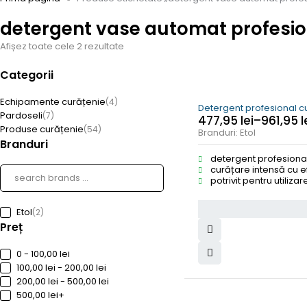
detergent vase automat profesio
Afișez toate cele 2 rezultate
Categorii
Echipamente curățenie
(4)
Detergent profesional cu
Pardoseli
(7)
477,95
lei
–
961,95
l
Produse curățenie
(54)
Branduri:
Etol
Branduri
detergent profesiona
curățare intensă cu ef
potrivit pentru utiliz
Etol
(2)
Preț
0 - 100,00 lei
100,00 lei - 200,00 lei
200,00 lei - 500,00 lei
500,00 lei+