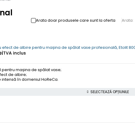
nal
Arata doar produsele care sunt la oferta
Arata:
 efect de albire pentru mașina de spălat vase profesională, Etolit 80
ei
TVA inclus
l pentru mașina de spălat vase;
ect de albire;
are intensă în domeniul HoReCa.
SELECTEAZĂ OPȚIUNILE