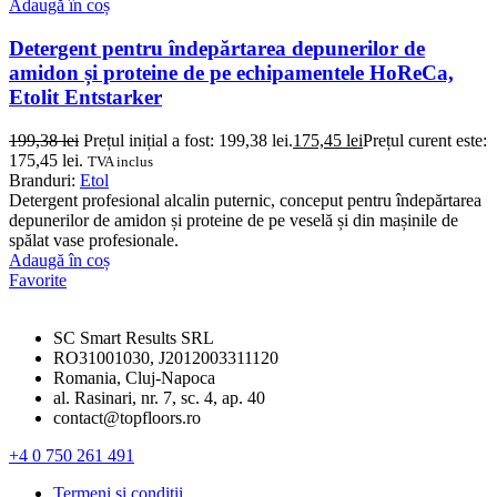
Adaugă în coș
Detergent pentru îndepărtarea depunerilor de
amidon și proteine de pe echipamentele HoReCa,
Etolit Entstarker
199,38
lei
Prețul inițial a fost: 199,38 lei.
175,45
lei
Prețul curent este:
175,45 lei.
TVA inclus
Branduri:
Etol
Detergent profesional alcalin puternic, conceput pentru îndepărtarea
depunerilor de amidon și proteine de pe veselă și din mașinile de
spălat vase profesionale.
Adaugă în coș
Favorite
SC Smart Results SRL
RO31001030, J2012003311120
Romania, Cluj-Napoca
al. Rasinari, nr. 7, sc. 4, ap. 40
contact@topfloors.ro
+4 0 750 261 491
Termeni si conditii