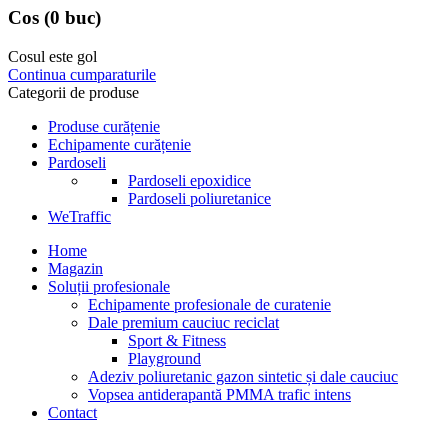
Cos
(0 buc)
Cosul este gol
Continua cumparaturile
Categorii de produse
Produse curățenie
Echipamente curățenie
Pardoseli
Pardoseli epoxidice
Pardoseli poliuretanice
WeTraffic
Home
Magazin
Soluții profesionale
Echipamente profesionale de curatenie
Dale premium cauciuc reciclat
Sport & Fitness
Playground
Adeziv poliuretanic gazon sintetic și dale cauciuc
Vopsea antiderapantă PMMA trafic intens
Contact