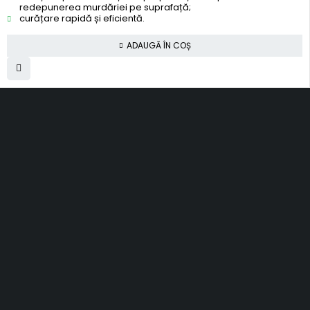
redepunerea murdăriei pe suprafață;
curățare rapidă și eficientă.
ADAUGĂ ÎN COȘ
SC Smart Results SRL
RO31001030, J2012003311120
Romania, Cluj-Napoca
al. Rasinari, nr. 7, sc. 4, ap. 40
contact@topfloors.ro
+4 0 750 261 491
Termeni si conditii
Politica de confidentialitate
Politica de retur