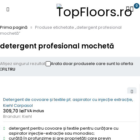
0
Prima pagină
Produse etichetate „detergent profesional
mochetă”
detergent profesional mochetă
Afișez singurul rezultat
Arata doar produsele care sunt la oferta
FILTRU
Detergent de covoare și textile pt. aspirator cu injecție extracție,
Kiehl Carpasol
309,70
lei
TVA inclus
Branduri:
Kiehl
detergent pentru covoare și textile pentru curățare cu
aspirator injecție-extracție sau monodisc;
curăță în profunzime și are proprietăți care previn