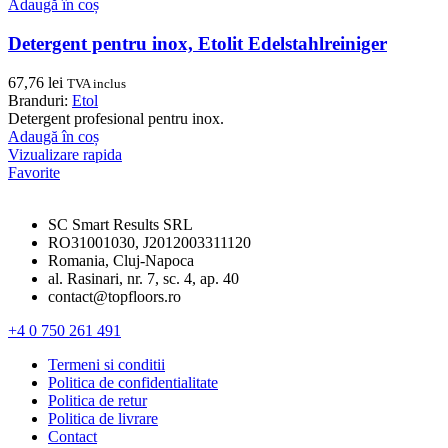
Adaugă în coș
Detergent pentru inox, Etolit Edelstahlreiniger
67,76
lei
TVA inclus
Branduri:
Etol
Detergent profesional pentru inox.
Adaugă în coș
Vizualizare rapida
Favorite
SC Smart Results SRL
RO31001030, J2012003311120
Romania, Cluj-Napoca
al. Rasinari, nr. 7, sc. 4, ap. 40
contact@topfloors.ro
+4 0 750 261 491
Termeni si conditii
Politica de confidentialitate
Politica de retur
Politica de livrare
Contact