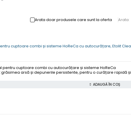
Arata doar produsele care sunt la oferta
Arata:
entru cuptoare combi și sisteme HoReCa cu autocurățare, Etolit Cle
l pentru cuptoare combi cu autocurățare și sisteme HoReCa
 grăsimea arsă și depunerile persistente, pentru o curățare rapidă și
ADAUGĂ ÎN COȘ