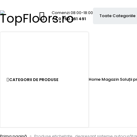
Comenzi 08:00-18:00
+4 0 750 261 491
Home
Magazin
Soluții 
CATEGORII DE PRODUSE
Prima pagină
Produse etichetate „degresant sisteme autocurăța