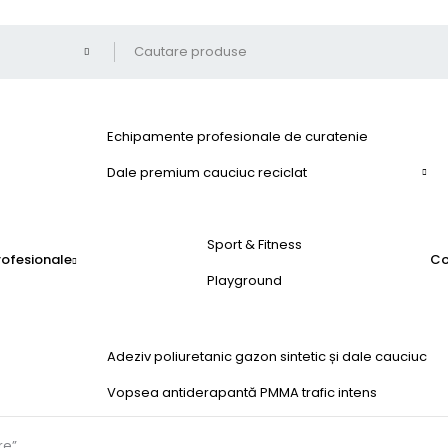
Echipamente profesionale de curatenie
Dale premium cauciuc reciclat
Sport & Fitness
profesionale
Co
Playground
Adeziv poliuretanic gazon sintetic și dale cauciuc
Vopsea antiderapantă PMMA trafic intens
re”