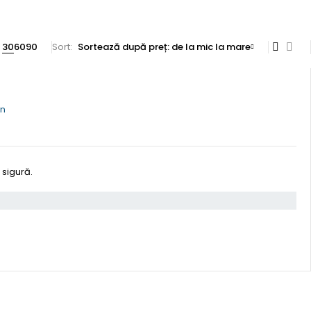
30
60
90
Sort
Sortează după preț: de la mic la mare
an
 sigură.