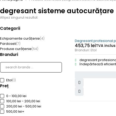
degresant sisteme autocurățare
Afișez singurul rezultat
Categorii
Echipamente curățenie
(4)
Degresant profesional p
Pardoseli
(7)
453,75
lei
TVA inclus
Produse curățenie
(54)
Branduri:
Etol
Branduri
degresant profesiona
îndepărtează eficient
Etol
(1)
Preț
0 - 100,00 lei
100,00 lei - 200,00 lei
200,00 lei - 500,00 lei
500,00 lei+