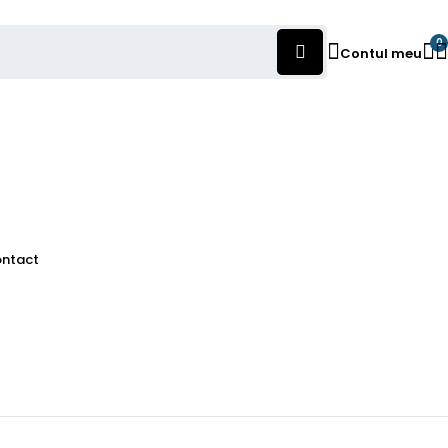
0
Contul meu
ntact