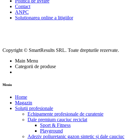
Politica de livrare
Contact
ANPC
Solutionarea online a litigiilor
Copyright © SmartResults SRL. Toate drepturile rezervate.
Main Menu
Categorii de produse
Meniu
Home
Magazin
Soluții profesionale
Echipamente profesionale de curatenie
Dale premium cauciuc reciclat
Sport & Fitness
Playground
Adeziv poliuretanic gazon sintetic și dale cauciuc