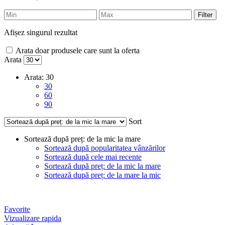
Filter
Afișez singurul rezultat
Arata doar produsele care sunt la oferta
Arata
Arata:
30
30
60
90
Sort
Sortează după preț: de la mic la mare
Sortează după popularitatea vânzărilor
Sortează după cele mai recente
Sortează după preț: de la mic la mare
Sortează după preț: de la mare la mic
Favorite
Vizualizare rapida