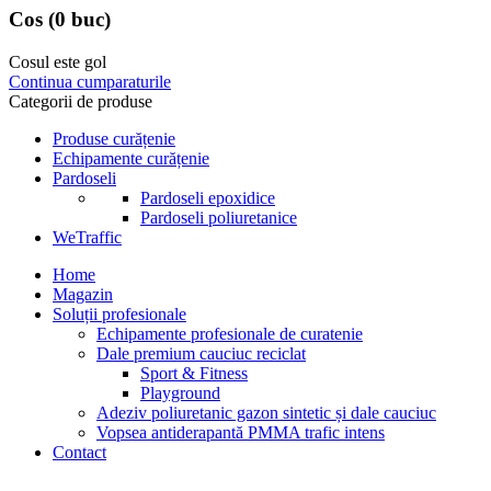
Cos
(0 buc)
Cosul este gol
Continua cumparaturile
Categorii de produse
Produse curățenie
Echipamente curățenie
Pardoseli
Pardoseli epoxidice
Pardoseli poliuretanice
WeTraffic
Home
Magazin
Soluții profesionale
Echipamente profesionale de curatenie
Dale premium cauciuc reciclat
Sport & Fitness
Playground
Adeziv poliuretanic gazon sintetic și dale cauciuc
Vopsea antiderapantă PMMA trafic intens
Contact