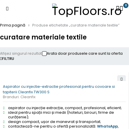
0
Prima pagină
Produse etichetate „curatare materiale textile”
curatare materiale textile
Afișez singurul rezultat
Arata doar produsele care sunt la oferta
FILTRU
Aspirator cu injectie-extractie profesional pentru covoare si
tapiterii Cleanfix TW300 S
Branduri:
Cleanfix
aspirator cu injecție extracție, compact, profesional, eficient;
ideal pentru spații mici și medii (hoteluri, birouri, firme de
curățenie);
design compact, ușor de manevrat și transportat;
contactează-ne pentru o ofertă personalizată:
WhatsApp
,