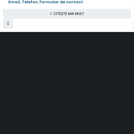
Email
,
Telefon
,
Formular de contact
.
CITEȘTE MAI MULT
SC Smart Results SRL
RO31001030, J2012003311120
Romania, Cluj-Napoca
al. Rasinari, nr. 7, sc. 4, ap. 40
contact@topfloors.ro
+4 0 750 261 491
Termeni si conditii
Politica de confidentialitate
Politica de retur