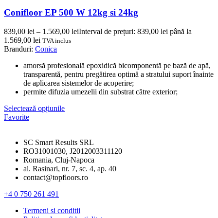
Conifloor EP 500 W 12kg si 24kg
839,00
lei
–
1.569,00
lei
Interval de prețuri: 839,00 lei până la
1.569,00 lei
TVA inclus
Branduri:
Conica
amorsă profesională epoxidică bicomponentă pe bază de apă,
transparentă, pentru pregătirea optimă a stratului suport înainte
de aplicarea sistemelor de acoperire;
permite difuzia umezelii din substrat către exterior;
Selectează opțiunile
Favorite
SC Smart Results SRL
RO31001030, J2012003311120
Romania, Cluj-Napoca
al. Rasinari, nr. 7, sc. 4, ap. 40
contact@topfloors.ro
+4 0 750 261 491
Termeni si conditii