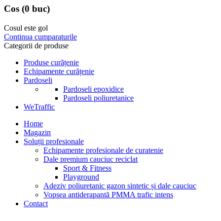
Cos
(0 buc)
Cosul este gol
Continua cumparaturile
Categorii de produse
Produse curățenie
Echipamente curățenie
Pardoseli
Pardoseli epoxidice
Pardoseli poliuretanice
WeTraffic
Home
Magazin
Soluții profesionale
Echipamente profesionale de curatenie
Dale premium cauciuc reciclat
Sport & Fitness
Playground
Adeziv poliuretanic gazon sintetic și dale cauciuc
Vopsea antiderapantă PMMA trafic intens
Contact