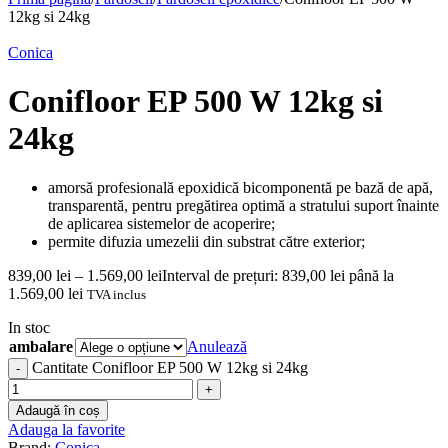
12kg si 24kg
Conica
Conifloor EP 500 W 12kg si
24kg
amorsă profesională epoxidică bicomponentă pe bază de apă,
transparentă, pentru pregătirea optimă a stratului suport înainte
de aplicarea sistemelor de acoperire;
permite difuzia umezelii din substrat către exterior;
839,00
lei
–
1.569,00
lei
Interval de prețuri: 839,00 lei până la
1.569,00 lei
TVA inclus
In stoc
ambalare
Anulează
Cantitate Conifloor EP 500 W 12kg si 24kg
Adaugă în coș
Adauga la favorite
Brand:
Conica