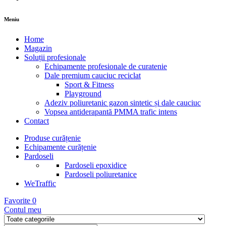
Meniu
Home
Magazin
Soluții profesionale
Echipamente profesionale de curatenie
Dale premium cauciuc reciclat
Sport & Fitness
Playground
Adeziv poliuretanic gazon sintetic și dale cauciuc
Vopsea antiderapantă PMMA trafic intens
Contact
Produse curățenie
Echipamente curățenie
Pardoseli
Pardoseli epoxidice
Pardoseli poliuretanice
WeTraffic
Favorite
0
Contul meu