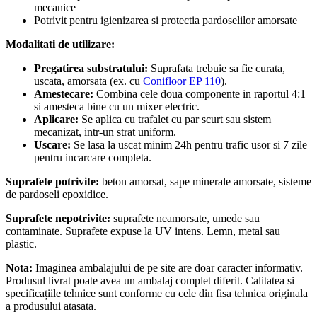
mecanice
Potrivit pentru igienizarea si protectia pardoselilor amorsate
Modalitati de utilizare:
Pregatirea substratului:
Suprafata trebuie sa fie curata,
uscata, amorsata (ex. cu
Conifloor EP 110
).
Amestecare:
Combina cele doua componente in raportul 4:1
si amesteca bine cu un mixer electric.
Aplicare:
Se aplica cu trafalet cu par scurt sau sistem
mecanizat, intr-un strat uniform.
Uscare:
Se lasa la uscat minim 24h pentru trafic usor si 7 zile
pentru incarcare completa.
Suprafete potrivite:
beton amorsat, sape minerale amorsate, sisteme
de pardoseli epoxidice.
Suprafete nepotrivite:
suprafete neamorsate, umede sau
contaminate. Suprafete expuse la UV intens. Lemn, metal sau
plastic.
Nota:
Imaginea ambalajului de pe site are doar caracter informativ.
Produsul livrat poate avea un ambalaj complet diferit. Calitatea si
specificațiile tehnice sunt conforme cu cele din fisa tehnica originala
a produsului atasata.