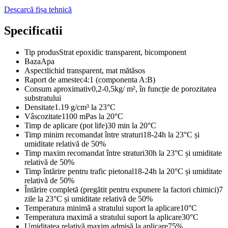
Descarcă fișa tehnică
Specificatii
Tip produs
Strat epoxidic transparent, bicomponent
Baza
Apa
Aspect
lichid transparent, mat mătăsos
Raport de amestec
4:1 (componenta A:B)
Consum aproximativ
0,2-0,5kg/ m², în funcție de porozitatea
substratului
Densitate
1.19 g/cm³ la 23°C
Vâscozitate
1100 mPas la 20°C
Timp de aplicare (pot life)
30 min la 20°C
Timp minim recomandat între straturi
18-24h la 23°C și
umiditate relativă de 50%
Timp maxim recomandat între straturi
30h la 23°C și umiditate
relativă de 50%
Timp întărire pentru trafic pietonal
18-24h la 20°C și umiditate
relativă de 50%
Întărire completă (pregătit pentru expunere la factori chimici)
7
zile la 23°C și umiditate relativă de 50%
Temperatura minimă a stratului suport la aplicare
10°C
Temperatura maximă a stratului suport la aplicare
30°C
Umiditatea relativă maxim admisă la aplicare
75%