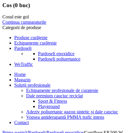
Cos
(0 buc)
Cosul este gol
Continua cumparaturile
Categorii de produse
Produse curățenie
Echipamente curățenie
Pardoseli
Pardoseli epoxidice
Pardoseli poliuretanice
WeTraffic
Home
Magazin
Soluții profesionale
Echipamente profesionale de curatenie
Dale premium cauciuc reciclat
Sport & Fitness
Playground
Adeziv poliuretanic gazon sintetic și dale cauciuc
Vopsea antiderapantă PMMA trafic intens
Contact
Prima pagină
/
Pardoseli
/
Pardoseli epoxidice
/
Conifloor EP 500 W