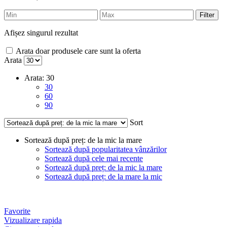
Filter
Afișez singurul rezultat
Arata doar produsele care sunt la oferta
Arata
Arata:
30
30
60
90
Sort
Sortează după preț: de la mic la mare
Sortează după popularitatea vânzărilor
Sortează după cele mai recente
Sortează după preț: de la mic la mare
Sortează după preț: de la mare la mic
Favorite
Vizualizare rapida