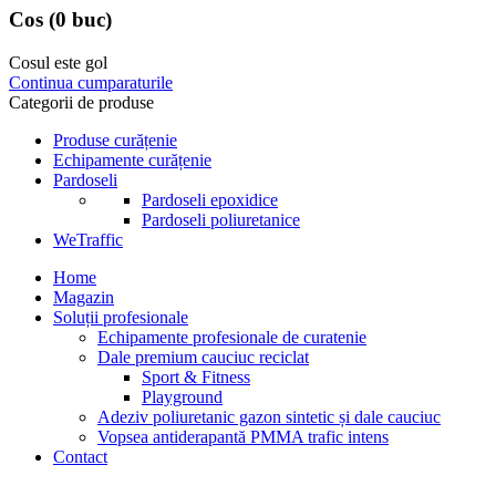
Cos
(0 buc)
Cosul este gol
Continua cumparaturile
Categorii de produse
Produse curățenie
Echipamente curățenie
Pardoseli
Pardoseli epoxidice
Pardoseli poliuretanice
WeTraffic
Home
Magazin
Soluții profesionale
Echipamente profesionale de curatenie
Dale premium cauciuc reciclat
Sport & Fitness
Playground
Adeziv poliuretanic gazon sintetic și dale cauciuc
Vopsea antiderapantă PMMA trafic intens
Contact