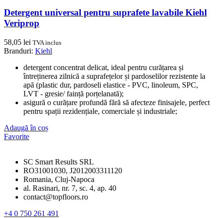
Detergent universal pentru suprafete lavabile Kiehl
Veriprop
58,05
lei
TVA inclus
Branduri:
Kiehl
detergent concentrat delicat, ideal pentru curățarea și
întreținerea zilnică a suprafețelor și pardoselilor rezistente la
apă (plastic dur, pardoseli elastice - PVC, linoleum, SPC,
LVT - gresie/ faință porțelanată);
asigură o curățare profundă fără să afecteze finisajele, perfect
pentru spații rezidențiale, comerciale și industriale;
Adaugă în coș
Favorite
SC Smart Results SRL
RO31001030, J2012003311120
Romania, Cluj-Napoca
al. Rasinari, nr. 7, sc. 4, ap. 40
contact@topfloors.ro
+4 0 750 261 491