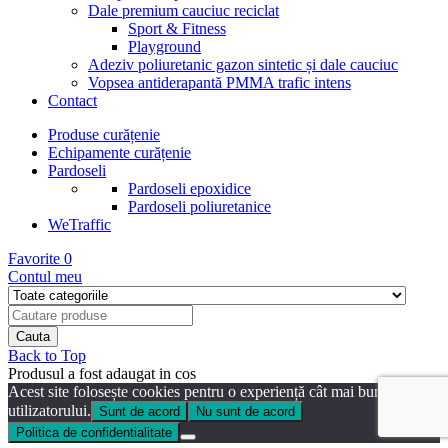
Dale premium cauciuc reciclat
Sport & Fitness
Playground
Adeziv poliuretanic gazon sintetic și dale cauciuc
Vopsea antiderapantă PMMA trafic intens
Contact
Produse curățenie
Echipamente curățenie
Pardoseli
Pardoseli epoxidice
Pardoseli poliuretanice
WeTraffic
Favorite
0
Contul meu
Back to Top
Produsul a fost adaugat in cos
Acest site folosește cookies pentru o experiență cât mai bună a
utilizatorului.
Sunt de acord
Nu sunt de acord
Politica de confidentialitate