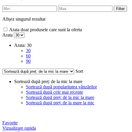
Filter
Afișez singurul rezultat
Arata doar produsele care sunt la oferta
Arata
Arata:
30
30
60
90
Sort
Sortează după preț: de la mic la mare
Sortează după popularitatea vânzărilor
Sortează după cele mai recente
Sortează după preț: de la mic la mare
Sortează după preț: de la mare la mic
Favorite
Vizualizare rapida