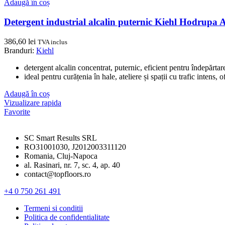
Adaugă în coș
Detergent industrial alcalin puternic Kiehl Hodrupa 
386,60
lei
TVA inclus
Branduri:
Kiehl
detergent alcalin concentrat, puternic, eficient pentru îndepărtare
ideal pentru curățenia în hale, ateliere și spații cu trafic intens, 
Adaugă în coș
Vizualizare rapida
Favorite
SC Smart Results SRL
RO31001030, J2012003311120
Romania, Cluj-Napoca
al. Rasinari, nr. 7, sc. 4, ap. 40
contact@topfloors.ro
+4 0 750 261 491
Termeni si conditii
Politica de confidentialitate