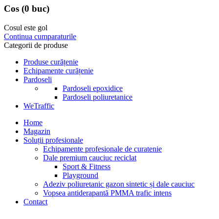
Cos
(0 buc)
Cosul este gol
Continua cumparaturile
Categorii de produse
Produse curățenie
Echipamente curățenie
Pardoseli
Pardoseli epoxidice
Pardoseli poliuretanice
WeTraffic
Home
Magazin
Soluții profesionale
Echipamente profesionale de curatenie
Dale premium cauciuc reciclat
Sport & Fitness
Playground
Adeziv poliuretanic gazon sintetic și dale cauciuc
Vopsea antiderapantă PMMA trafic intens
Contact