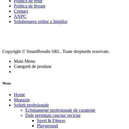
Politica de retur
Politica de livrare
Contact
ANPC
Solutionarea online a litigiilor
Copyright © SmartResults SRL. Toate drepturile rezervate.
Main Menu
Categorii de produse
Meniu
Home
Magazin
Soluții profesionale
Echipamente profesionale de curatenie
Dale premium cauciuc reciclat
Sport & Fitness
Playground