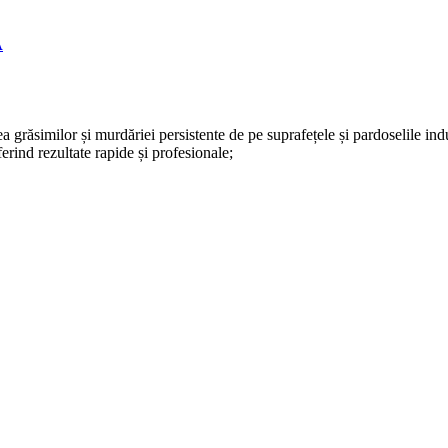
A
a grăsimilor și murdăriei persistente de pe suprafețele și pardoselile indu
oferind rezultate rapide și profesionale;