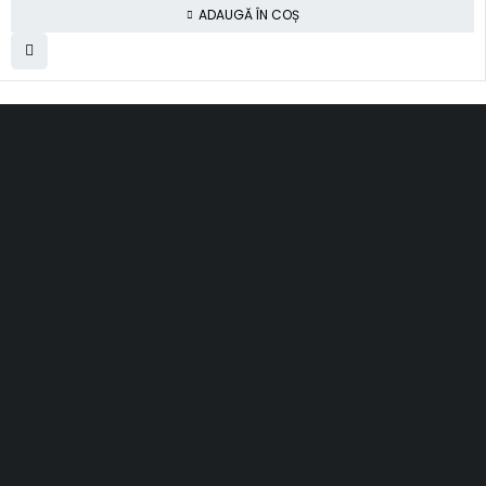
ADAUGĂ ÎN COȘ
SC Smart Results SRL
RO31001030, J2012003311120
Romania, Cluj-Napoca
al. Rasinari, nr. 7, sc. 4, ap. 40
contact@topfloors.ro
+4 0 750 261 491
Termeni si conditii
Politica de confidentialitate