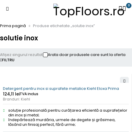
0
Prima pagină
Produse etichetate „solutie inox”
solutie inox
Afișez singurul rezultat
Arata doar produsele care sunt la oferta
FILTRU
Detergent pentru inox si suprafete metalice Kiehl Eloxa Prima
124,11
lei
TVA inclus
Branduri:
Kiehl
soluție profesională pentru curățarea eficientă a suprafețelor
din inox și metal;
îndepărtează murdăria, urmele de degete și grăsimea,
lăsând un finisaj perfect, fără urme;