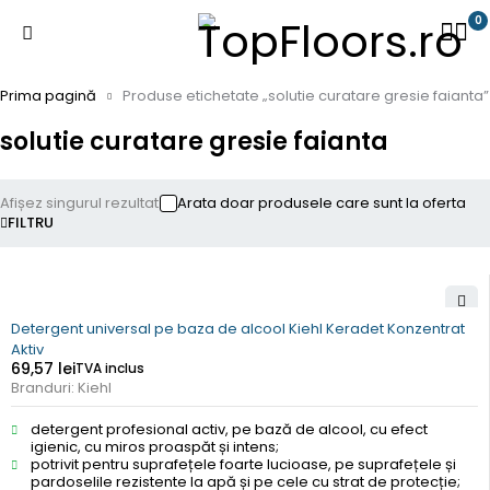
0
Prima pagină
Produse etichetate „solutie curatare gresie faianta”
solutie curatare gresie faianta
Afișez singurul rezultat
Arata doar produsele care sunt la oferta
FILTRU
Detergent universal pe baza de alcool Kiehl Keradet Konzentrat
Aktiv
69,57
lei
TVA inclus
Branduri:
Kiehl
detergent profesional activ, pe bază de alcool, cu efect
igienic, cu miros proaspăt și intens;
potrivit pentru suprafețele foarte lucioase, pe suprafețele și
pardoselile rezistente la apă și pe cele cu strat de protecție;