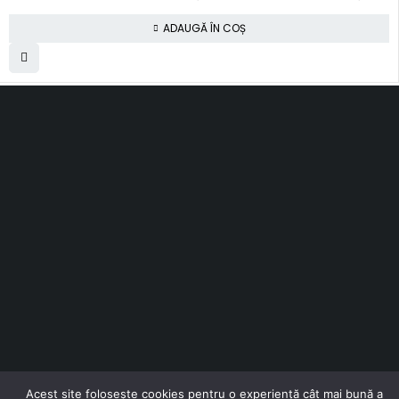
ADAUGĂ ÎN COȘ
SC Smart Results SRL
RO31001030, J2012003311120
Romania, Cluj-Napoca
al. Rasinari, nr. 7, sc. 4, ap. 40
contact@topfloors.ro
+4 0 750 261 491
Termeni si conditii
Politica de confidentialitate
Politica de retur
Politica de livrare
Contact
ANPC
Solutionarea online a litigiilor
Acest site folosește cookies pentru o experiență cât mai bună a