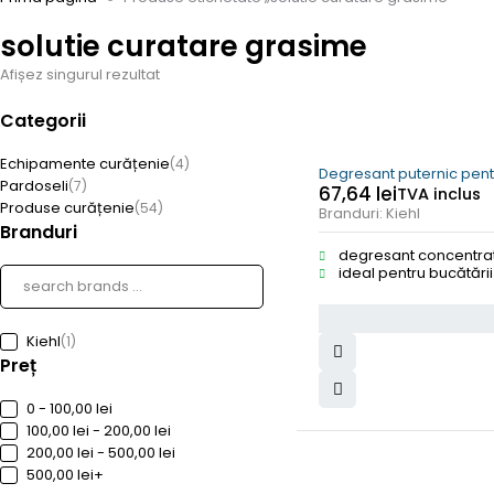
solutie curatare grasime
Afișez singurul rezultat
Categorii
Echipamente curățenie
(4)
Degresant puternic pentru
Pardoseli
(7)
67,64
lei
TVA inclus
Produse curățenie
(54)
Branduri:
Kiehl
Branduri
degresant concentrat 
ideal pentru bucătării
Kiehl
(1)
Preț
0 - 100,00 lei
100,00 lei - 200,00 lei
200,00 lei - 500,00 lei
500,00 lei+