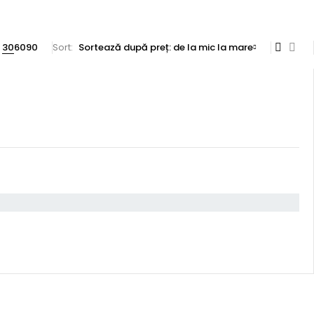
30
60
90
Sort
Sortează după preț: de la mic la mare