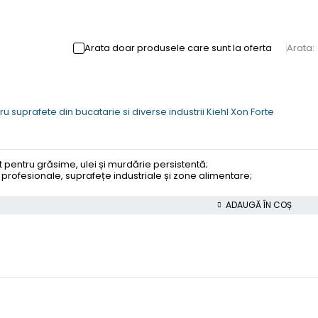
Arata doar produsele care sunt la oferta
Arata:
 suprafete din bucatarie si diverse industrii Kiehl Xon Forte
pentru grăsime, ulei și murdărie persistentă;
 profesionale, suprafețe industriale și zone alimentare;
ADAUGĂ ÎN COȘ