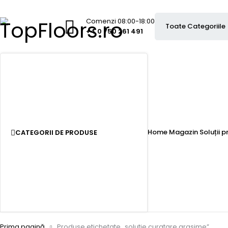
Comenzi 08:00-18:00
+4 0 750 261 491
Home
Magazin
Soluții 
CATEGORII DE PRODUSE
Prima pagină
Produse etichetate „solutie curatare grasime”