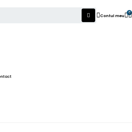
0
Contul meu
ntact