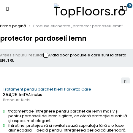
0
Prima pagină
Produse etichetate „protector pardoseli lemn”
protector pardoseli lemn
Afișez singurul rezultat
Arata doar produsele care sunt la oferta
FILTRU
Tratament pentru parchet Kiehl Parketto Care
354,25
lei
TVA inclus
Branduri:
Kiehl
tratament de întreținere pentru parchet de lemn masiv și
pentru pardoseli de lemn sigilate, ce oferă protecție durabilă
și aspect mat elegant;
întreține, protejează și revitalizează suprafața fără a o face
alunecoasă - ideală pentru întreținerea periodică ulterioară;