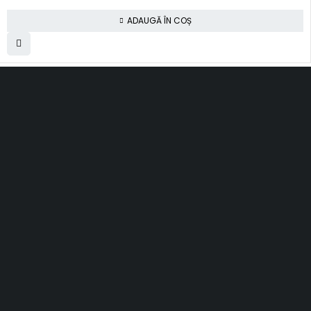
ADAUGĂ ÎN COȘ
SC Smart Results SRL
RO31001030, J2012003311120
Romania, Cluj-Napoca
al. Rasinari, nr. 7, sc. 4, ap. 40
contact@topfloors.ro
+4 0 750 261 491
Termeni si conditii
Politica de confidentialitate
Politica de retur
Politica de livrare