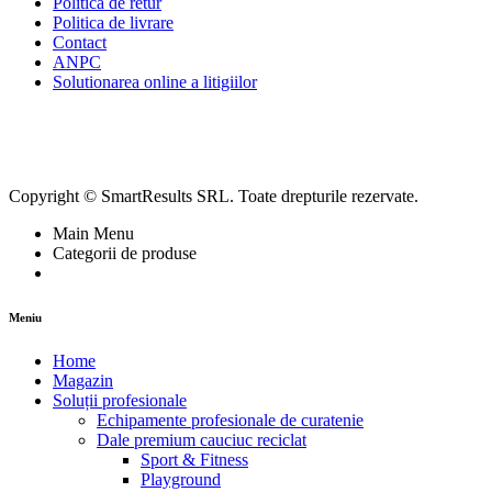
Politica de retur
Politica de livrare
Contact
ANPC
Solutionarea online a litigiilor
Copyright © SmartResults SRL. Toate drepturile rezervate.
Main Menu
Categorii de produse
Meniu
Home
Magazin
Soluții profesionale
Echipamente profesionale de curatenie
Dale premium cauciuc reciclat
Sport & Fitness
Playground