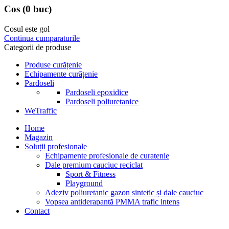
Cos
(0 buc)
Cosul este gol
Continua cumparaturile
Categorii de produse
Produse curățenie
Echipamente curățenie
Pardoseli
Pardoseli epoxidice
Pardoseli poliuretanice
WeTraffic
Home
Magazin
Soluții profesionale
Echipamente profesionale de curatenie
Dale premium cauciuc reciclat
Sport & Fitness
Playground
Adeziv poliuretanic gazon sintetic și dale cauciuc
Vopsea antiderapantă PMMA trafic intens
Contact