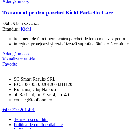
Adaugă în coș
Tratament pentru parchet Kiehl Parketto Care
354,25
lei
TVA inclus
Branduri:
Kiehl
tratament de întreținere pentru parchet de lemn masiv și pentru p
întreține, protejează și revitalizează suprafața fără a o face alun
Adaugă în coș
Vizualizare rapida
Favorite
SC Smart Results SRL
RO31001030, J2012003311120
Romania, Cluj-Napoca
al. Rasinari, nr. 7, sc. 4, ap. 40
contact@topfloors.ro
+4 0 750 261 491
Termeni si conditii
Politica de confidentialitate