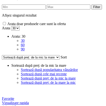
Filter
Afișez singurul rezultat
Arata doar produsele care sunt la oferta
Arata
Arata:
30
30
60
90
Sort
Sortează după preț: de la mic la mare
Sortează după popularitatea vânzărilor
Sortează după cele mai recente
Sortează după preț: de la mic la mare
Sortează după preț: de la mare la mic
Favorite
Vizualizare rapida