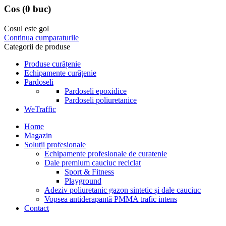
Cos
(0 buc)
Cosul este gol
Continua cumparaturile
Categorii de produse
Produse curățenie
Echipamente curățenie
Pardoseli
Pardoseli epoxidice
Pardoseli poliuretanice
WeTraffic
Home
Magazin
Soluții profesionale
Echipamente profesionale de curatenie
Dale premium cauciuc reciclat
Sport & Fitness
Playground
Adeziv poliuretanic gazon sintetic și dale cauciuc
Vopsea antiderapantă PMMA trafic intens
Contact