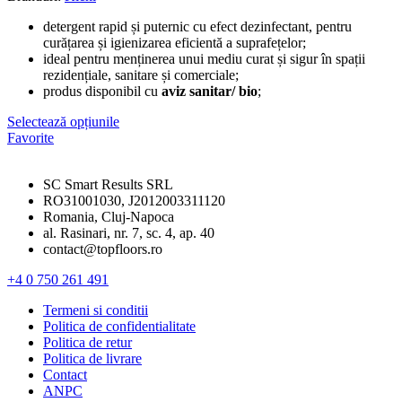
detergent rapid și puternic cu efect dezinfectant, pentru
curățarea și igienizarea eficientă a suprafețelor;
ideal pentru menținerea unui mediu curat și sigur în spații
rezidențiale, sanitare și comerciale;
produs disponibil cu
aviz sanitar/ bio
;
Selectează opțiunile
Favorite
SC Smart Results SRL
RO31001030, J2012003311120
Romania, Cluj-Napoca
al. Rasinari, nr. 7, sc. 4, ap. 40
contact@topfloors.ro
+4 0 750 261 491
Termeni si conditii
Politica de confidentialitate
Politica de retur
Politica de livrare
Contact
ANPC