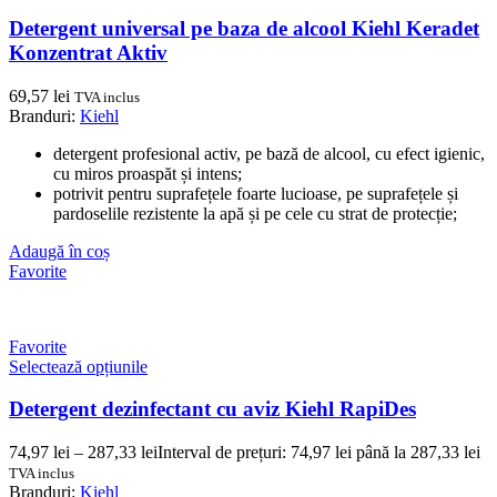
Detergent universal pe baza de alcool Kiehl Keradet
Konzentrat Aktiv
69,57
lei
TVA inclus
Branduri:
Kiehl
detergent profesional activ, pe bază de alcool, cu efect igienic,
cu miros proaspăt și intens;
potrivit pentru suprafețele foarte lucioase, pe suprafețele și
pardoselile rezistente la apă și pe cele cu strat de protecție;
Adaugă în coș
Favorite
Favorite
Selectează opțiunile
Detergent dezinfectant cu aviz Kiehl RapiDes
74,97
lei
–
287,33
lei
Interval de prețuri: 74,97 lei până la 287,33 lei
TVA inclus
Branduri:
Kiehl