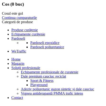
Cos
(0 buc)
Cosul este gol
Continua cumparaturile
Categorii de produse
Produse curățenie
Echipamente curățenie
Pardoseli
Pardoseli epoxidice
Pardoseli poliuretanice
WeTraffic
Home
Magazin
Soluții profesionale
Echipamente profesionale de curatenie
Dale premium cauciuc reciclat
Sport & Fitness
Playground
Adeziv poliuretanic gazon sintetic și dale cauciuc
Vopsea antiderapantă PMMA trafic intens
Contact