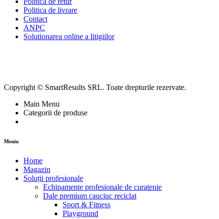
Politica de retur
Politica de livrare
Contact
ANPC
Solutionarea online a litigiilor
Copyright © SmartResults SRL. Toate drepturile rezervate.
Main Menu
Categorii de produse
Meniu
Home
Magazin
Soluții profesionale
Echipamente profesionale de curatenie
Dale premium cauciuc reciclat
Sport & Fitness
Playground