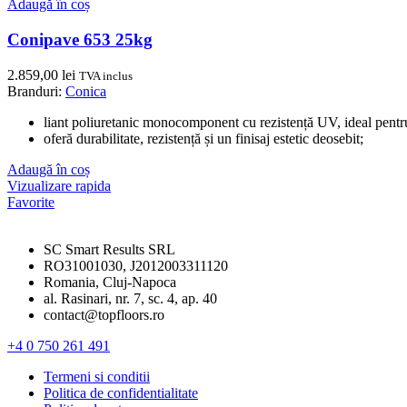
Adaugă în coș
Conipave 653 25kg
2.859,00
lei
TVA inclus
Branduri:
Conica
liant poliuretanic monocomponent cu rezistență UV, ideal pentru st
oferă durabilitate, rezistență și un finisaj estetic deosebit;
Adaugă în coș
Vizualizare rapida
Favorite
SC Smart Results SRL
RO31001030, J2012003311120
Romania, Cluj-Napoca
al. Rasinari, nr. 7, sc. 4, ap. 40
contact@topfloors.ro
+4 0 750 261 491
Termeni si conditii
Politica de confidentialitate