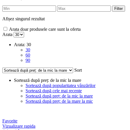
Filter
Afișez singurul rezultat
Arata doar produsele care sunt la oferta
Arata
Arata:
30
30
60
90
Sort
Sortează după preț: de la mic la mare
Sortează după popularitatea vânzărilor
Sortează după cele mai recente
Sortează după preț: de la mic la mare
Sortează după preț: de la mare la mic
Favorite
Vizualizare rapida