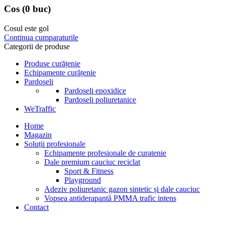
Cos
(0 buc)
Cosul este gol
Continua cumparaturile
Categorii de produse
Produse curățenie
Echipamente curățenie
Pardoseli
Pardoseli epoxidice
Pardoseli poliuretanice
WeTraffic
Home
Magazin
Soluții profesionale
Echipamente profesionale de curatenie
Dale premium cauciuc reciclat
Sport & Fitness
Playground
Adeziv poliuretanic gazon sintetic și dale cauciuc
Vopsea antiderapantă PMMA trafic intens
Contact