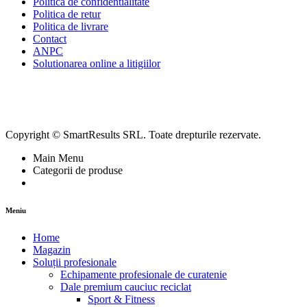
Politica de confidentialitate
Politica de retur
Politica de livrare
Contact
ANPC
Solutionarea online a litigiilor
Copyright © SmartResults SRL. Toate drepturile rezervate.
Main Menu
Categorii de produse
Meniu
Home
Magazin
Soluții profesionale
Echipamente profesionale de curatenie
Dale premium cauciuc reciclat
Sport & Fitness