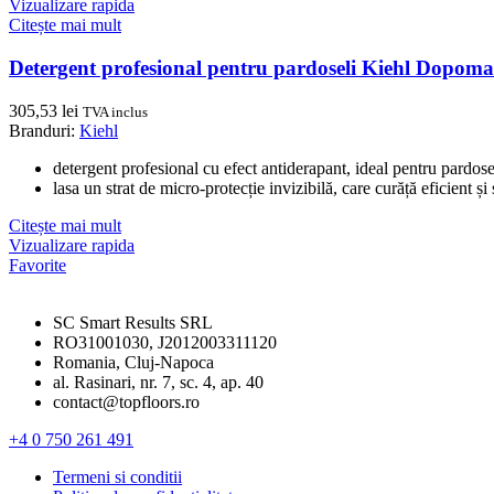
Vizualizare rapida
Citește mai mult
Detergent profesional pentru pardoseli Kiehl Dopoma
305,53
lei
TVA inclus
Branduri:
Kiehl
detergent profesional cu efect antiderapant, ideal pentru pardoseli
lasa un strat de micro-protecție invizibilă, care curăță eficient și
Citește mai mult
Vizualizare rapida
Favorite
SC Smart Results SRL
RO31001030, J2012003311120
Romania, Cluj-Napoca
al. Rasinari, nr. 7, sc. 4, ap. 40
contact@topfloors.ro
+4 0 750 261 491
Termeni si conditii