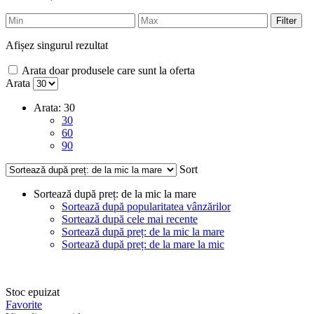
Filter
Afișez singurul rezultat
Arata doar produsele care sunt la oferta
Arata
Arata:
30
30
60
90
Sort
Sortează după preț: de la mic la mare
Sortează după popularitatea vânzărilor
Sortează după cele mai recente
Sortează după preț: de la mic la mare
Sortează după preț: de la mare la mic
Stoc epuizat
Favorite