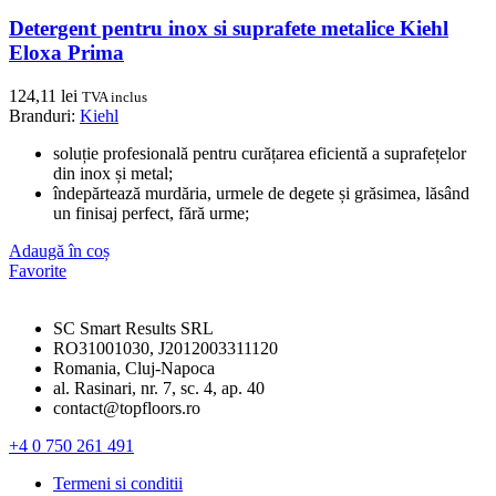
Detergent pentru inox si suprafete metalice Kiehl
Eloxa Prima
124,11
lei
TVA inclus
Branduri:
Kiehl
soluție profesională pentru curățarea eficientă a suprafețelor
din inox și metal;
îndepărtează murdăria, urmele de degete și grăsimea, lăsând
un finisaj perfect, fără urme;
Adaugă în coș
Favorite
SC Smart Results SRL
RO31001030, J2012003311120
Romania, Cluj-Napoca
al. Rasinari, nr. 7, sc. 4, ap. 40
contact@topfloors.ro
+4 0 750 261 491
Termeni si conditii