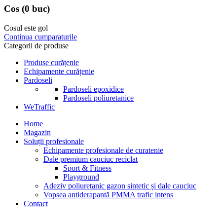
Cos
(0 buc)
Cosul este gol
Continua cumparaturile
Categorii de produse
Produse curățenie
Echipamente curățenie
Pardoseli
Pardoseli epoxidice
Pardoseli poliuretanice
WeTraffic
Home
Magazin
Soluții profesionale
Echipamente profesionale de curatenie
Dale premium cauciuc reciclat
Sport & Fitness
Playground
Adeziv poliuretanic gazon sintetic și dale cauciuc
Vopsea antiderapantă PMMA trafic intens
Contact