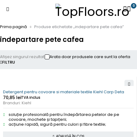
0
Prima pagină
Produse etichetate „indepartare pete cafea”
indepartare pete cafea
Afișez singurul rezultat
Arata doar produsele care sunt la oferta
FILTRU
Detergent pentru covoare si materiale textile Kiehl Carp Deta
70,85
lei
TVA inclus
Branduri:
Kiehl
soluție profesională pentru îndepărtarea petelor de pe
covoare, mochete și tapițerii;
acțiune rapidă, sigură pentru culori și fibre textile;
ADAUGĂ ÎN COȘ