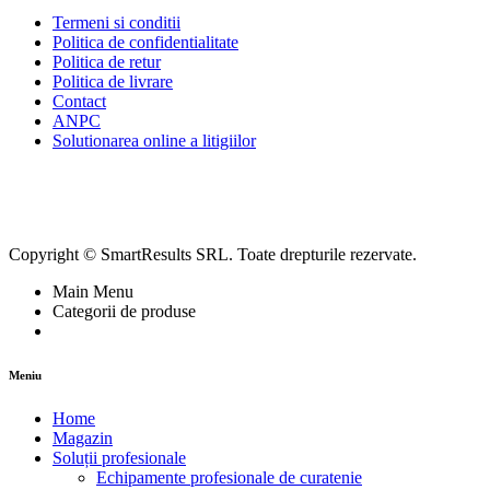
Termeni si conditii
Politica de confidentialitate
Politica de retur
Politica de livrare
Contact
ANPC
Solutionarea online a litigiilor
Copyright © SmartResults SRL. Toate drepturile rezervate.
Main Menu
Categorii de produse
Meniu
Home
Magazin
Soluții profesionale
Echipamente profesionale de curatenie