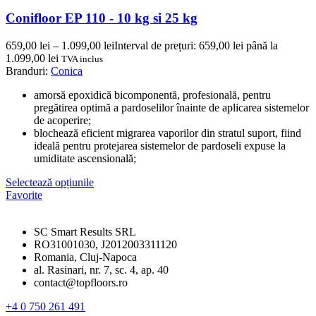
Conifloor EP 110 - 10 kg si 25 kg
659,00
lei
–
1.099,00
lei
Interval de prețuri: 659,00 lei până la
1.099,00 lei
TVA inclus
Branduri:
Conica
amorsă epoxidică bicomponentă, profesională, pentru
pregătirea optimă a pardoselilor înainte de aplicarea sistemelor
de acoperire;
blochează eficient migrarea vaporilor din stratul suport, fiind
ideală pentru protejarea sistemelor de pardoseli expuse la
umiditate ascensională;
Selectează opțiunile
Favorite
SC Smart Results SRL
RO31001030, J2012003311120
Romania, Cluj-Napoca
al. Rasinari, nr. 7, sc. 4, ap. 40
contact@topfloors.ro
+4 0 750 261 491