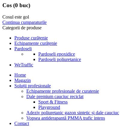
Cos
(0 buc)
Cosul este gol
Continua cumparaturile
Categorii de produse
Produse curățenie
Echipamente curățenie
Pardoseli
Pardoseli epoxidice
Pardoseli poliuretanice
WeTraffic
Home
Magazin
Soluții profesionale
Echipamente profesionale de curatenie
Dale premium cauciuc reciclat
Sport & Fitness
Playground
Adeziv poliuretanic gazon sintetic și dale cauciuc
Vopsea antiderapantă PMMA trafic intens
Contact