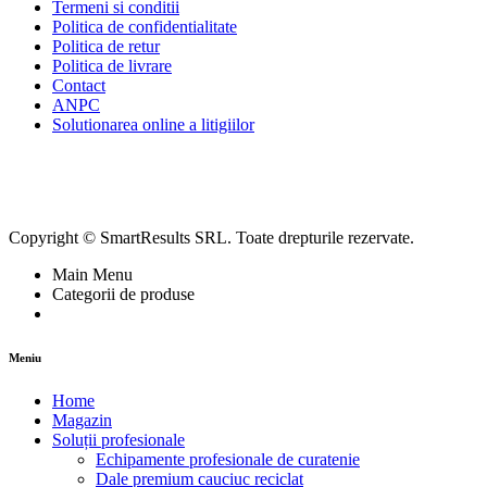
Termeni si conditii
Politica de confidentialitate
Politica de retur
Politica de livrare
Contact
ANPC
Solutionarea online a litigiilor
Copyright © SmartResults SRL. Toate drepturile rezervate.
Main Menu
Categorii de produse
Meniu
Home
Magazin
Soluții profesionale
Echipamente profesionale de curatenie
Dale premium cauciuc reciclat