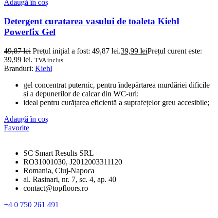
Adaugă în coș
Detergent curatarea vasului de toaleta Kiehl
Powerfix Gel
49,87
lei
Prețul inițial a fost: 49,87 lei.
39,99
lei
Prețul curent este:
39,99 lei.
TVA inclus
Branduri:
Kiehl
gel concentrat puternic, pentru îndepărtarea murdăriei dificile
și a depunerilor de calcar din WC-uri;
ideal pentru curățarea eficientă a suprafețelor greu accesibile;
Adaugă în coș
Favorite
SC Smart Results SRL
RO31001030, J2012003311120
Romania, Cluj-Napoca
al. Rasinari, nr. 7, sc. 4, ap. 40
contact@topfloors.ro
+4 0 750 261 491