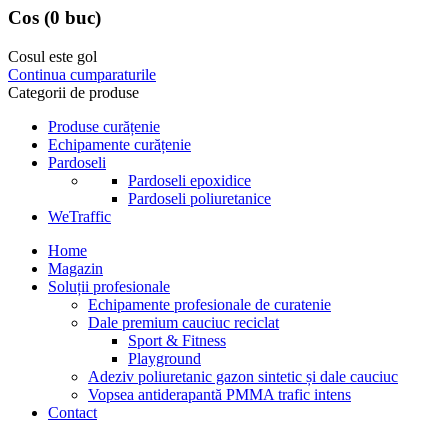
Cos
(0 buc)
Cosul este gol
Continua cumparaturile
Categorii de produse
Produse curățenie
Echipamente curățenie
Pardoseli
Pardoseli epoxidice
Pardoseli poliuretanice
WeTraffic
Home
Magazin
Soluții profesionale
Echipamente profesionale de curatenie
Dale premium cauciuc reciclat
Sport & Fitness
Playground
Adeziv poliuretanic gazon sintetic și dale cauciuc
Vopsea antiderapantă PMMA trafic intens
Contact