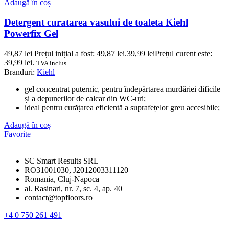
Adaugă în coș
Detergent curatarea vasului de toaleta Kiehl
Powerfix Gel
49,87
lei
Prețul inițial a fost: 49,87 lei.
39,99
lei
Prețul curent este:
39,99 lei.
TVA inclus
Branduri:
Kiehl
gel concentrat puternic, pentru îndepărtarea murdăriei dificile
și a depunerilor de calcar din WC-uri;
ideal pentru curățarea eficientă a suprafețelor greu accesibile;
Adaugă în coș
Favorite
SC Smart Results SRL
RO31001030, J2012003311120
Romania, Cluj-Napoca
al. Rasinari, nr. 7, sc. 4, ap. 40
contact@topfloors.ro
+4 0 750 261 491