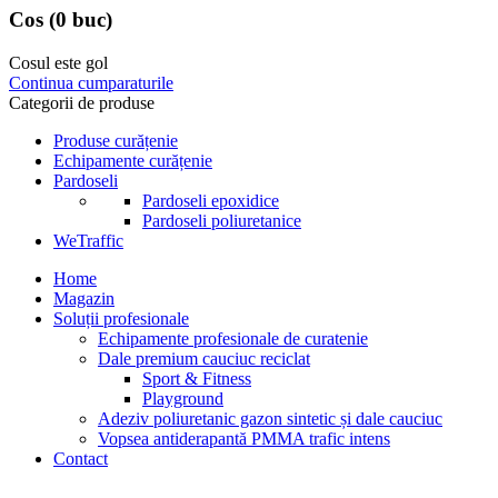
Cos
(0 buc)
Cosul este gol
Continua cumparaturile
Categorii de produse
Produse curățenie
Echipamente curățenie
Pardoseli
Pardoseli epoxidice
Pardoseli poliuretanice
WeTraffic
Home
Magazin
Soluții profesionale
Echipamente profesionale de curatenie
Dale premium cauciuc reciclat
Sport & Fitness
Playground
Adeziv poliuretanic gazon sintetic și dale cauciuc
Vopsea antiderapantă PMMA trafic intens
Contact