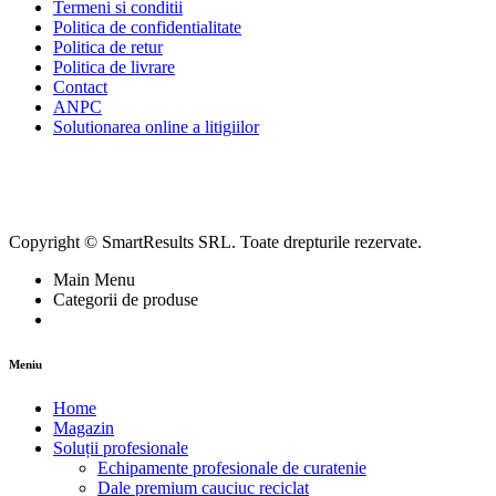
Termeni si conditii
Politica de confidentialitate
Politica de retur
Politica de livrare
Contact
ANPC
Solutionarea online a litigiilor
Copyright © SmartResults SRL. Toate drepturile rezervate.
Main Menu
Categorii de produse
Meniu
Home
Magazin
Soluții profesionale
Echipamente profesionale de curatenie
Dale premium cauciuc reciclat