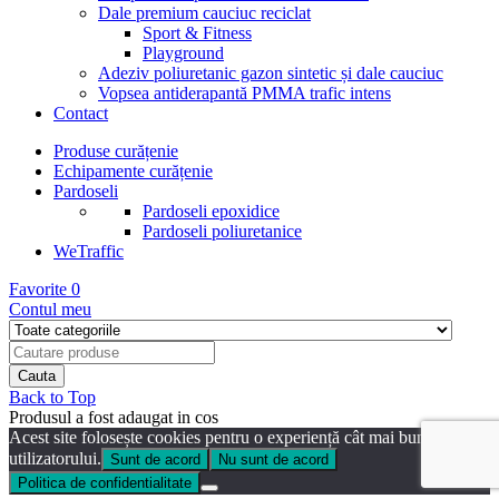
Dale premium cauciuc reciclat
Sport & Fitness
Playground
Adeziv poliuretanic gazon sintetic și dale cauciuc
Vopsea antiderapantă PMMA trafic intens
Contact
Produse curățenie
Echipamente curățenie
Pardoseli
Pardoseli epoxidice
Pardoseli poliuretanice
WeTraffic
Favorite
0
Contul meu
Back to Top
Produsul a fost adaugat in cos
Acest site folosește cookies pentru o experiență cât mai bună a
utilizatorului.
Sunt de acord
Nu sunt de acord
Politica de confidentialitate