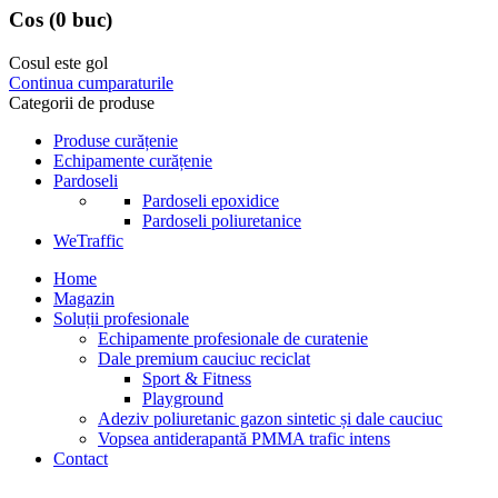
Cos
(0 buc)
Cosul este gol
Continua cumparaturile
Categorii de produse
Produse curățenie
Echipamente curățenie
Pardoseli
Pardoseli epoxidice
Pardoseli poliuretanice
WeTraffic
Home
Magazin
Soluții profesionale
Echipamente profesionale de curatenie
Dale premium cauciuc reciclat
Sport & Fitness
Playground
Adeziv poliuretanic gazon sintetic și dale cauciuc
Vopsea antiderapantă PMMA trafic intens
Contact