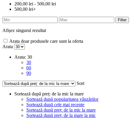
200,00 lei - 500,00 lei
500,00 lei+
Filter
Afișez singurul rezultat
Arata doar produsele care sunt la oferta
Arata
Arata:
30
30
60
90
Sort
Sortează după preț: de la mic la mare
Sortează după popularitatea vânzărilor
Sortează după cele mai recente
Sortează după preț: de la mic la mare
Sortează după preț: de la mare la mic