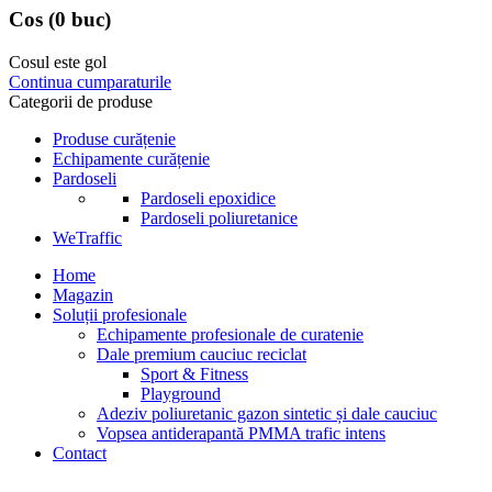
Cos
(0 buc)
Cosul este gol
Continua cumparaturile
Categorii de produse
Produse curățenie
Echipamente curățenie
Pardoseli
Pardoseli epoxidice
Pardoseli poliuretanice
WeTraffic
Home
Magazin
Soluții profesionale
Echipamente profesionale de curatenie
Dale premium cauciuc reciclat
Sport & Fitness
Playground
Adeziv poliuretanic gazon sintetic și dale cauciuc
Vopsea antiderapantă PMMA trafic intens
Contact