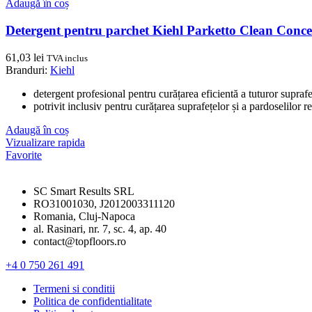
Adaugă în coș
Detergent pentru parchet Kiehl Parketto Clean Conce
61,03
lei
TVA inclus
Branduri:
Kiehl
detergent profesional pentru curățarea eficientă a tuturor suprafețe
potrivit inclusiv pentru curățarea suprafețelor și a pardoselilor re
Adaugă în coș
Vizualizare rapida
Favorite
SC Smart Results SRL
RO31001030, J2012003311120
Romania, Cluj-Napoca
al. Rasinari, nr. 7, sc. 4, ap. 40
contact@topfloors.ro
+4 0 750 261 491
Termeni si conditii
Politica de confidentialitate