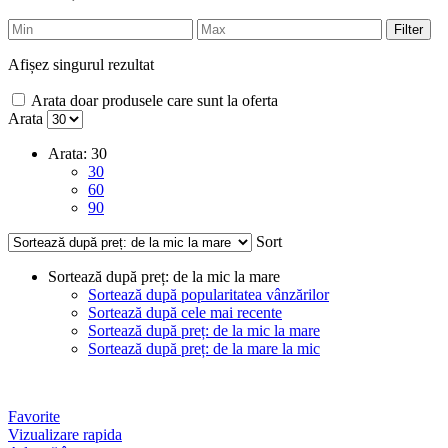
Filter
Afișez singurul rezultat
Arata doar produsele care sunt la oferta
Arata
Arata:
30
30
60
90
Sort
Sortează după preț: de la mic la mare
Sortează după popularitatea vânzărilor
Sortează după cele mai recente
Sortează după preț: de la mic la mare
Sortează după preț: de la mare la mic
Favorite
Vizualizare rapida