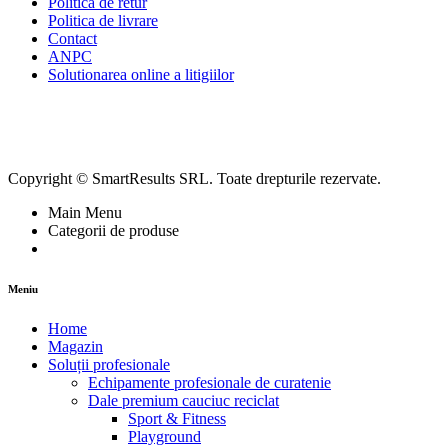
Politica de retur
Politica de livrare
Contact
ANPC
Solutionarea online a litigiilor
Copyright © SmartResults SRL. Toate drepturile rezervate.
Main Menu
Categorii de produse
Meniu
Home
Magazin
Soluții profesionale
Echipamente profesionale de curatenie
Dale premium cauciuc reciclat
Sport & Fitness
Playground