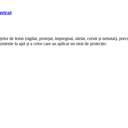
ntrat
lor de lemn (sigilat, protejat, impregnat, uleiat, ceruit și netratat), prec
zistente la apă și a celor care au aplicat un strat de protecție;