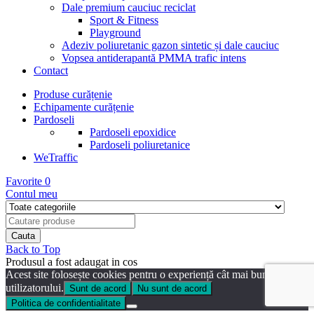
Dale premium cauciuc reciclat
Sport & Fitness
Playground
Adeziv poliuretanic gazon sintetic și dale cauciuc
Vopsea antiderapantă PMMA trafic intens
Contact
Produse curățenie
Echipamente curățenie
Pardoseli
Pardoseli epoxidice
Pardoseli poliuretanice
WeTraffic
Favorite
0
Contul meu
Back to Top
Produsul a fost adaugat in cos
Acest site folosește cookies pentru o experiență cât mai bună a
utilizatorului.
Sunt de acord
Nu sunt de acord
Politica de confidentialitate