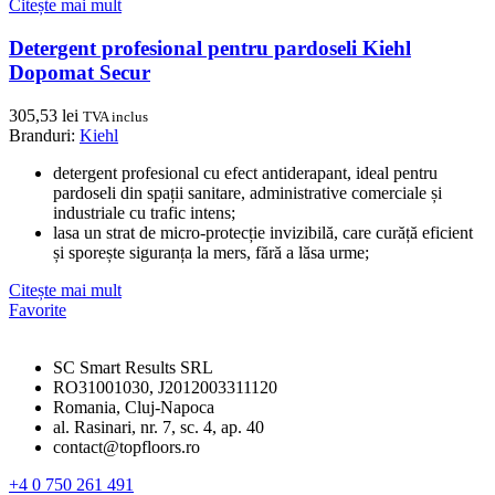
Citește mai mult
Detergent profesional pentru pardoseli Kiehl
Dopomat Secur
305,53
lei
TVA inclus
Branduri:
Kiehl
detergent profesional cu efect antiderapant, ideal pentru
pardoseli din spații sanitare, administrative comerciale și
industriale cu trafic intens;
lasa un strat de micro-protecție invizibilă, care curăță eficient
și sporește siguranța la mers, fără a lăsa urme;
Citește mai mult
Favorite
SC Smart Results SRL
RO31001030, J2012003311120
Romania, Cluj-Napoca
al. Rasinari, nr. 7, sc. 4, ap. 40
contact@topfloors.ro
+4 0 750 261 491