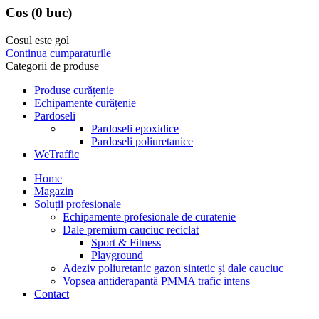
Cos
(0 buc)
Cosul este gol
Continua cumparaturile
Categorii de produse
Produse curățenie
Echipamente curățenie
Pardoseli
Pardoseli epoxidice
Pardoseli poliuretanice
WeTraffic
Home
Magazin
Soluții profesionale
Echipamente profesionale de curatenie
Dale premium cauciuc reciclat
Sport & Fitness
Playground
Adeziv poliuretanic gazon sintetic și dale cauciuc
Vopsea antiderapantă PMMA trafic intens
Contact