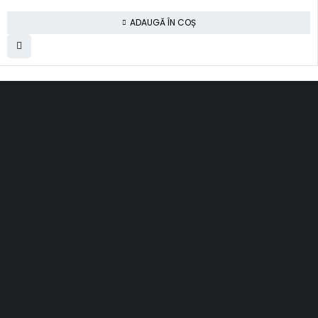
ADAUGĂ ÎN COȘ
SC Smart Results SRL
RO31001030, J2012003311120
Romania, Cluj-Napoca
al. Rasinari, nr. 7, sc. 4, ap. 40
contact@topfloors.ro
+4 0 750 261 491
Termeni si conditii
Politica de confidentialitate
Politica de retur