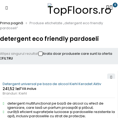
0
Prima pagină
Produse etichetate „detergent eco friendly
pardoseli”
detergent eco friendly pardoseli
Afișez singurul rezultat
Arata doar produsele care sunt la oferta
FILTRU
Detergent universal pe baza de alcool Kiehl Keradet Aktiv
241,52
lei
TVA inclus
Branduri:
Kiehl
detergent multifuncțional pe bază de alcool cu efect de
igienizare, care lasă un parfum proaspăt și plăcut;
curăță eficient suprafețele lucioase și pardoselile rezistente la
apă, inclusiv pardoselile cu strat de protecție;